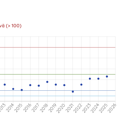
vä (> 100)