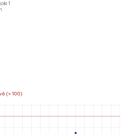
oki 1
n
vä (> 100)