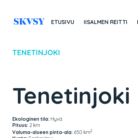
Hyppää
sisältöön
ETUSIVU
IISALMEN REITTI
TENETINJOKI
Tenetinjoki
Ekologinen tila:
Hyvä
Pituus:
2 km
2
Valuma-alueen pinta-ala:
650 km