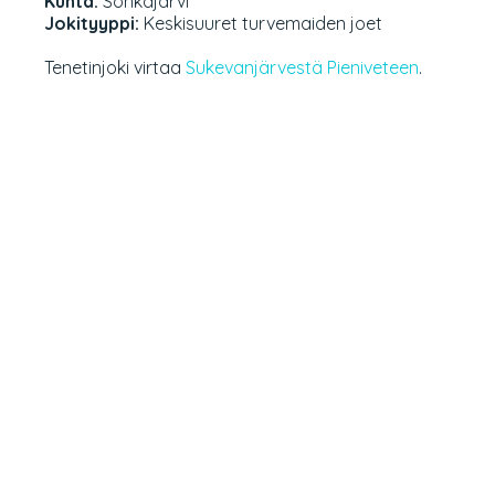
Kunta:
Sonkajärvi
Jokityyppi:
Keskisuuret turvemaiden joet
Tenetinjoki virtaa
Sukevanjärvestä
Pieniveteen
.