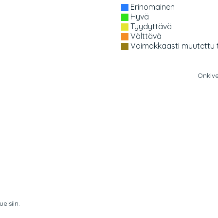
Erinomainen
Hyvä
Tyydyttävä
Välttävä
Voimakkaasti muutettu t
Onkive
eisiin.