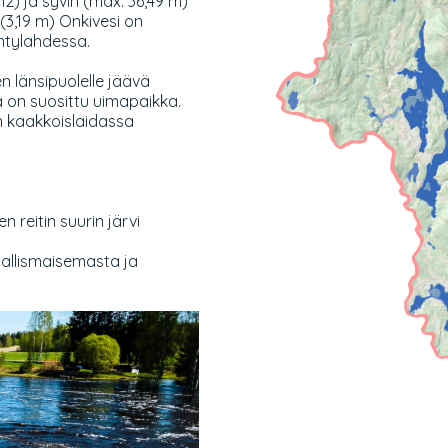
km2) ja syvin (max. 36,49 m)
(3,19 m) Onkivesi on
ntylahdessa.
ien länsipuolelle jäävä
on suosittu uimapaikka.
n kaakkoislaidassa
 reitin suurin järvi
allismaisemasta ja