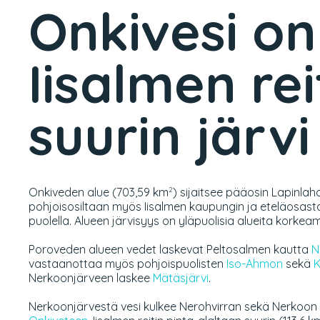
Onkivesi on
Iisalmen rei
suurin järvi
Onkiveden alue (703,59 km
) sijaitsee pääosin Lapinlah
2
pohjoisosiltaan myös Iisalmen kaupungin ja eteläosas
puolella. Alueen järvisyys on yläpuolisia alueita korkeam
Poroveden alueen vedet laskevat Peltosalmen kautta
N
vastaanottaa myös pohjoispuolisten
Iso-Ahmon
sekä
K
Nerkoonjärveen laskee
Mätäsjärvi
.
Nerkoonjärvestä vesi kulkee Nerohvirran sekä Nerkoon