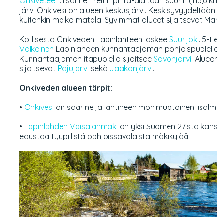
Onkiveteen
. Iisalmen reitin pinta-alaltaan suurin (113,6 
järvi Onkivesi on alueen keskusjärvi. Keskisyvyydeltään 
kuitenkin melko matala. Syvimmät alueet sijaitsevat Mä
Koillisesta Onkiveden Lapinlahteen laskee
Suurijoki
. 5-t
Valkeinen
Lapinlahden kunnantaajaman pohjoispuolella 
Kunnantaajaman itäpuolella sijaitsee
Savonjärvi
. Aluee
sijaitsevat
Pajujärvi
sekä
Jaakonjärvi
.
Onkiveden alueen tärpit:
•
Onkivesi
on saarine ja lahtineen monimuotoinen Iisalmen
•
Lapinlahden Väisälänmäki
on yksi Suomen 27:stä kans
edustaa tyypillistä pohjoissavolaista mäkikylää