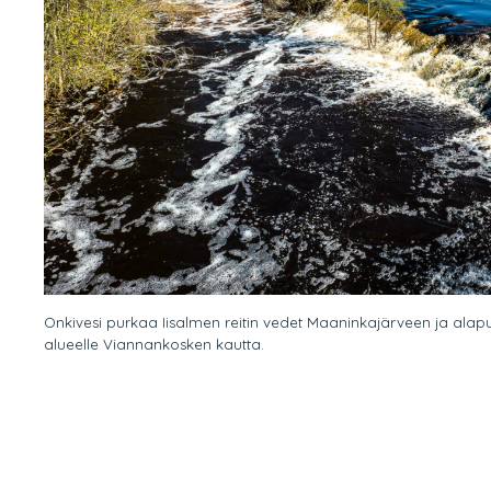
Onkivesi purkaa Iisalmen reitin vedet Maaninkajärveen ja alap
alueelle Viannankosken kautta.