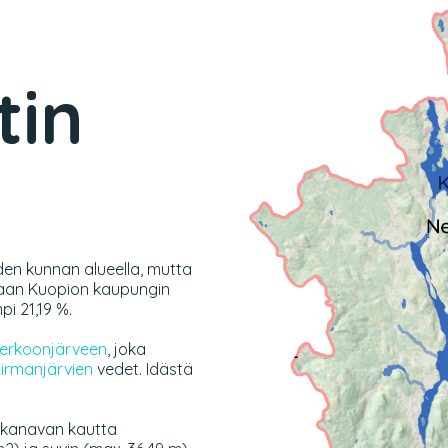
tin
den kunnan alueella, mutta
taan Kuopion kaupungin
pi 21,19 %.
erkoonjärveen
, joka
irmanjärvien
vedet. Idästä
 kanavan kautta