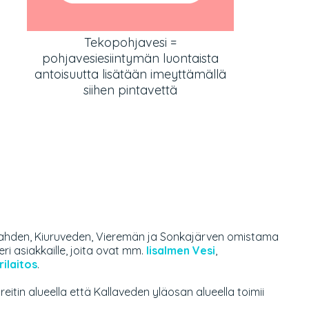
Tekopohjavesi =
pohjavesiesiintymän luontaista
antoisuutta lisätään imeyttämällä
siihen pintavettä
apinlahden, Kiuruveden, Vieremän ja Sonkajärven omistama
ri asiakkaille, joita ovat mm.
Iisalmen Vesi
,
ilaitos
.
 reitin alueella että Kallaveden yläosan alueella toimii