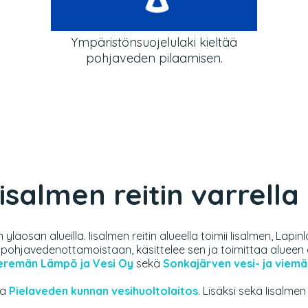
Ympäristönsuojelulaki kieltää
pohjaveden pilaamisen.
isalmen reitin varrella
yläosan alueilla. Iisalmen reitin alueella toimii Iisalmen, L
 pohjavedenottamoistaan, käsittelee sen ja toimittaa alueen e
eremän Lämpö ja Vesi Oy
sekä
Sonkajärven vesi- ja viemär
ja
Pielaveden kunnan vesihuoltolaitos
. Lisäksi sekä Iisalmen