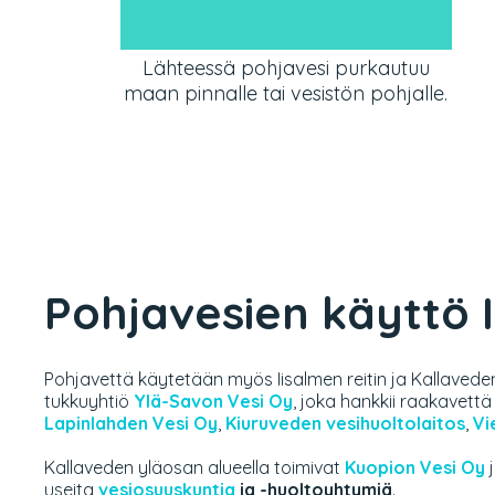
Lähteessä pohjavesi purkautuu
maan pinnalle tai vesistön pohjalle.
Pohjavesien käyttö I
Pohjavettä käytetään myös Iisalmen reitin ja Kallaveden 
tukkuyhtiö
Ylä-Savon Vesi Oy
, joka hankkii raakavettä
Lapinlahden Vesi Oy
,
Kiuruveden vesihuoltolaitos
,
Vi
Kallaveden yläosan alueella toimivat
Kuopion Vesi Oy
useita
vesiosuuskuntia
ja -huoltoyhtymiä
.