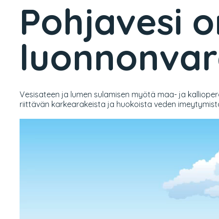
Pohjavesi o
luonnonva
Vesisateen ja lumen sulamisen myötä maa- ja kallioperä
riittävän karkearakeista ja huokoista veden imeytymist
Videotoistin