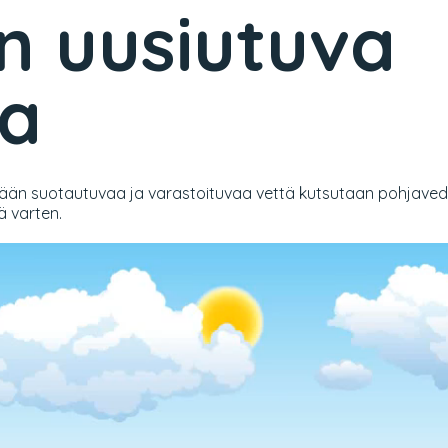
n uusiutuva
ra
än suotautuvaa ja varastoituvaa vettä kutsutaan pohjavedeks
ä varten.