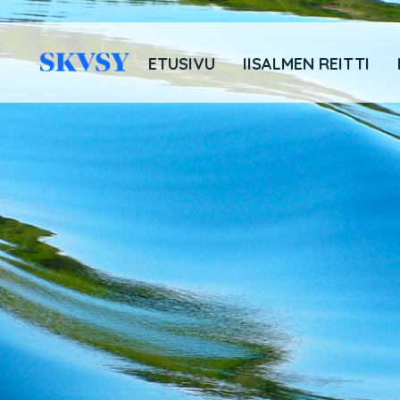
Hyppää
sisältöön
ETUSIVU
IISALMEN REITTI