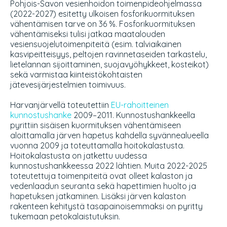
Pohjois-Savon vesienhoidon toimenpideohjelmassa
(2022-2027)
esitetty ulkoisen fosforikuormituksen
vähentämisen tarve on 36 %. Fosforikuormituksen
vähentämiseksi tulisi jatkaa maatalouden
vesiensuojelutoimenpiteitä (esim. talviaikainen
kasvipeitteisyys, peltojen ravinnetaseiden tarkastelu,
lietelannan sijoittaminen, suojavyöhykkeet, kosteikot)
sekä varmistaa kiinteistökohtaisten
jätevesijärjestelmien toimivuus.
Harvanjärvellä toteutettiin
EU-rahoitteinen
kunnostushanke
2009–2011. Kunnostushankkeella
pyrittiin sisäisen kuormituksen vähentämiseen
aloittamalla järven hapetus kahdella syvännealueella
vuonna 2009 ja toteuttamalla hoitokalastusta.
Hoitokalastusta on jatkettu uudessa
kunnostushankkeessa 2022 lähtien. Muita 2022-2025
toteutettuja toimenpiteitä ovat olleet kalaston ja
vedenlaadun seuranta sekä hapettimien huolto ja
hapetuksen jatkaminen. Lisäksi järven kalaston
rakenteen kehitystä tasapainoisemmaksi on pyritty
tukemaan petokalaistutuksin.