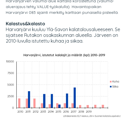
Harvanjärven valuma-alue kartalla korostettuna (valuma-
aluerajaus tehty VALUE-työkalulla). Havaintopaikan
Harvanjärvi 083 sijainti merkitty karttaan punaisella pisteellä.
Kalastus&kalasto
Harvanjärvi kuuluu Ylä-Savon kalatalousalueeseen. Se
sijaitsee Rutakon osakaskunnan alueella. Järveen on
2010-luvulla istutettu kuhaa ja siikaa.