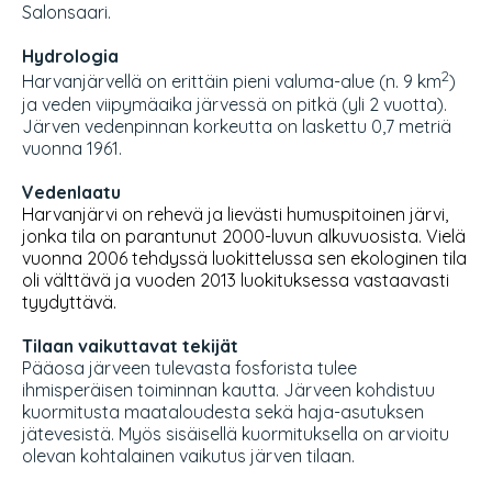
Salonsaari.
Hydrologia
2
Harvanjärvellä on erittäin pieni valuma-alue (n. 9 km
)
ja veden viipymäaika järvessä on pitkä (yli 2 vuotta).
Järven vedenpinnan korkeutta on laskettu 0,7 metriä
vuonna 1961.
Vedenlaatu
Harvanjärvi on rehevä ja lievästi humuspitoinen järvi,
jonka tila on parantunut 2000-luvun alkuvuosista. Vielä
vuonna 2006 tehdyssä luokittelussa sen ekologinen tila
oli välttävä ja vuoden 2013 luokituksessa vastaavasti
tyydyttävä.
Tilaan vaikuttavat tekijät
Pääosa järveen tulevasta fosforista tulee
ihmisperäisen toiminnan kautta. Järveen kohdistuu
kuormitusta maataloudesta sekä haja-asutuksen
jätevesistä. Myös sisäisellä kuormituksella on arvioitu
olevan kohtalainen vaikutus järven tilaan.