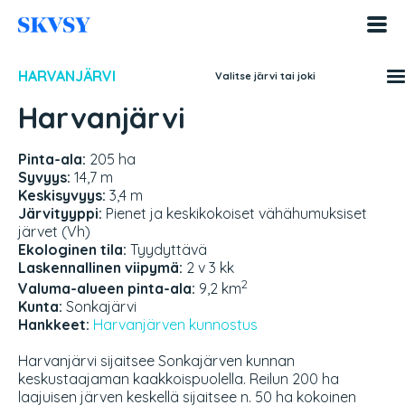
Hyppää
sisältöön
HARVANJÄRVI
Valitse järvi tai joki
Harvanjärvi
Pinta-ala:
205 ha
Syvyys:
14,7 m
Keskisyvyys:
3,4 m
Järvityyppi:
Pienet ja keskikokoiset vähähumuksiset
järvet (Vh)
Ekologinen tila:
Tyydyttävä
Laskennallinen viipymä:
2 v 3 kk
2
Valuma-alueen pinta-ala:
9,2 km
Kunta:
Sonkajärvi
Hankkeet:
Harvanjärven kunnostus
Harvanjärvi sijaitsee Sonkajärven kunnan
keskustaajaman kaakkoispuolella. Reilun 200 ha
laajuisen järven keskellä sijaitsee n. 50 ha kokoinen