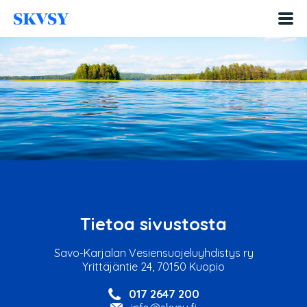
Hyppää
sisältöön
Tietoa sivustosta
Savo-Karjalan Vesiensuojeluyhdistys ry
Yrittäjäntie 24, 70150 Kuopio
017 2647 200