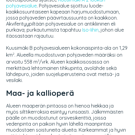
pohjavesialue
. Pohjavesialue sijoittuu luode-
kaakkosuuntaiseen kapeaan harjumuodostumaan,
jossa pohjaveden päävirtaussuunta on kaakkoon.
Akviferityypiltään pohjavesialue on antikliininen eli
purkava; purkautumista tapahtuu
Iso-Iihin
, johon alue
itäosastaan rajautuu.
Kuusimäki B pohjavesialueen kokonaispinta-ala on 1,29
km
. Alueella muodostuvan pohjaveden määräksi on
2
arvioitu 558 m
/vrk. Alueen kaakkoisosassa on
3
merkittävä lehtomainen tihkupinta, avolähde sekä
lähdepuro, joiden suojeluperusteina ovat metsä- ja
vesilaki.
Maa- ja kallioperä
Alueen maaperän pintaosa on hienoa hiekkaa ja
myös silttikerroksia esiintyy runsaasti. Jälkimmäisten
päälle on muodostunut orsivesikenttiä, joissa
vedenpinta on paikoin hyvin lähellä maanpintaa
muodostaen soistuneita alueita. Karkeammat ja hyvin