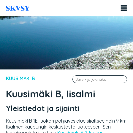
Hyppää
sisältöön
KUUSIMÄKI B
Kuusimäki B, Iisalmi
Yleistiedot ja sijainti
Kuusimäki B 1E-luokan pohjavesialue sijaitsee noin 9 km
Iisalmen kaupungin keskustasta luoteeseen. Sen
luoteispuolella sijaitsee
Kuusimäki A 2-luokan