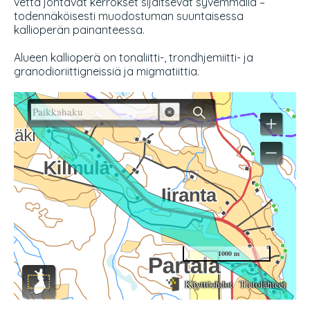
vettä johtavat kerrokset sijaitsevat syvemmällä –
todennäköisesti muodostuman suuntaisessa
kallioperän painanteessa.
Alueen kallioperä on tonaliitti-, trondhjemiitti- ja
granodioriittigneissiä ja migmatiittia.