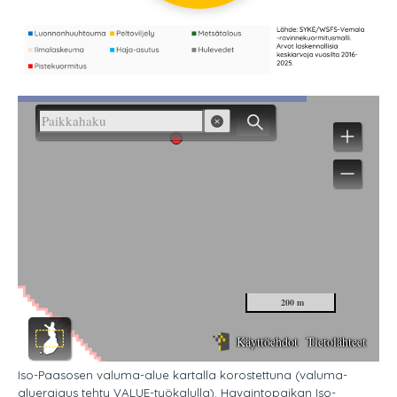
Iso-Paasosen valuma-alue kartalla korostettuna (valuma-
aluerajaus tehty VALUE-työkalulla). Havaintopaikan Iso-