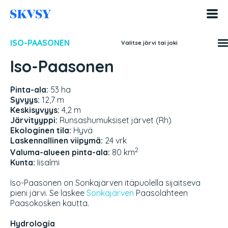
Hyppää
sisältöön
ISO-PAASONEN
Valitse järvi tai joki
Iso-Paasonen
Pinta-ala:
53 ha
Syvyys:
12,7 m
Keskisyvyys:
4,2 m
Järvityyppi:
Runsashumuksiset järvet (Rh)
Ekologinen tila:
Hyvä
Laskennallinen viipymä:
24 vrk
2
Valuma-alueen pinta-ala:
80 km
Kunta:
Iisalmi
Iso-Paasonen on Sonkajärven itäpuolella sijaitseva
pieni järvi. Se laskee
Sonkajärven
Paasolahteen
Paasokosken kautta.
Hydrologia