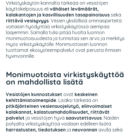
Virkistyskäytön kannalta tärkeää on vesistöjen
käyttökelpoisuus eli
vähäiset levämäärät,
kalakantojen ja kasvillisuuden tasapainoisuus
sekä
riittävä vesisyvyys
. Vesien yksilöllisiä ominaispiirteitä
voitaisiin hyödyntää virkistyskäytössä aiempaa
laajemmin. Samalla tulisi pitää huolta luonnon
monimuotoisuudesta ja tunnistaa sen arvo ja merkitys
myös virkistyskäytölle. Monimuotoisen luonnon
tuottamat ekosysteemipalvelut ovat perusta ihmisen
hyvinvoinnille.
Monimuotoista virkistyskäyttöä
on mahdollista lisätä
Vesistöjen kunnostukset
ovat
keskeinen
kehittämistoimenpide
. Lisäksi tärkeää on
pitkäjänteinen vesiensuojelutyö, elinvoimaiset
kalakannat, kalastusmahdollisuudet, riittävät
palvelut
ja vesistöjen hyvä
saavutettavuus
. Näiden
pohjalta virkistyskäyttöä voidaan edelleen lisätä
harrastusten, tiedotuksen
ja
neuvonnan
avulla sekä