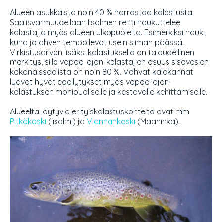
Alueen asukkaista noin 40 % harrastaa kalastusta.
Saalisvarmuudellaan Iisalmen reitti houkuttelee
kalastajia myös alueen ulkopuolelta. Esimerkiksi hauki,
kuha ja ahven tempoilevat usein siiman päässä.
Virkistysarvon lisäksi kalastuksella on taloudellinen
merkitys, sillä vapaa-ajan-kalastajien osuus sisävesien
kokonaissaalista on noin 80 %. Vahvat kalakannat
luovat hyvät edellytykset myös vapaa-ajan-
kalastuksen monipuoliselle ja kestävälle kehittämiselle.
Alueelta löytyviä erityiskalastuskohteita ovat mm.
Pitkäkoski
(Iisalmi) ja
Viannankoski
(Maaninka).