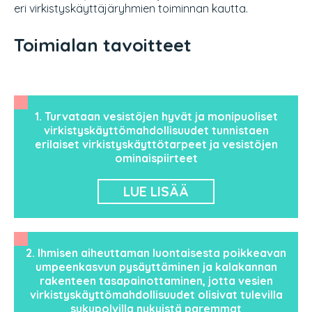
eri virkistyskäyttäjäryhmien toiminnan kautta.
Toimialan tavoitteet
1. Turvataan vesistöjen hyvät ja monipuoliset
virkistyskäyttömahdollisuudet tunnistaen
erilaiset virkistyskäyttötarpeet ja vesistöjen
ominaispiirteet
LUE LISÄÄ
2. Ihmisen aiheuttaman luontaisesta poikkeavan
umpeenkasvun pysäyttäminen ja kalakannan
rakenteen tasapainottaminen, jotta vesien
virkistyskäyttömahdollisuudet olisivat tulevilla
sukupolvilla nykyistä paremmat