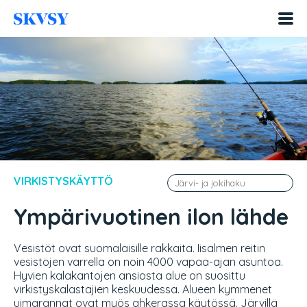
Hyppää
sisältöön
VIRKISTYSKÄYTTÖ
Ympärivuotinen ilon lähde
Vesistöt ovat suomalaisille rakkaita. Iisalmen reitin
vesistöjen varrella on noin 4000 vapaa-ajan asuntoa.
Hyvien kalakantojen ansiosta alue on suosittu
virkistyskalastajien keskuudessa. Alueen kymmenet
uimarannat ovat myös ahkerassa käytössä. Järvillä