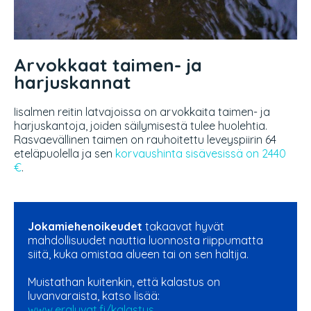
Arvokkaat taimen- ja
harjuskannat
Iisalmen reitin latvajoissa on arvokkaita taimen- ja
harjuskantoja, joiden säilymisestä tulee huolehtia.
Rasvaevällinen taimen on rauhoitettu leveyspiirin 64
eteläpuolella ja sen
korvaushinta sisävesissä on 2440
€
.
Jokamiehenoikeudet
takaavat hyvät
mahdollisuudet nauttia luonnosta riippumatta
siitä, kuka omistaa alueen tai on sen haltija.
Muistathan kuitenkin, että kalastus on
luvanvaraista, katso lisää:
www.eraluvat.fi/kalastus