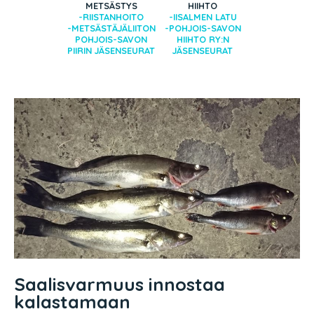
METSÄSTYS
HIIHTO
-RIISTANHOITO
-IISALMEN LATU
-METSÄSTÄJÄLIITON
-POHJOIS-SAVON
POHJOIS-SAVON
HIIHTO RY:N
PIIRIN JÄSENSEURAT
JÄSENSEURAT
Saalisvarmuus innostaa
kalastamaan