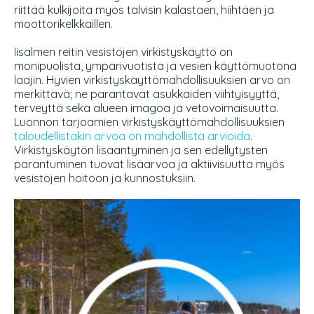
riittää kulkijoita myös talvisin kalastaen, hiihtäen ja
moottorikelkkaillen.
Iisalmen reitin vesistöjen virkistyskäyttö on
monipuolista, ympärivuotista ja vesien käyttömuotona
laajin. Hyvien virkistyskäyttömahdollisuuksien arvo on
merkittävä; ne parantavat asukkaiden viihtyisyyttä,
terveyttä sekä alueen imagoa ja vetovoimaisuutta.
Luonnon tarjoamien virkistyskäyttömahdollisuuksien
taloudellistakin arvoa on mahdollista arvioida
.
Virkistyskäytön lisääntyminen ja sen edellytysten
parantuminen tuovat lisäarvoa ja aktiivisuutta myös
vesistöjen hoitoon ja kunnostuksiin.