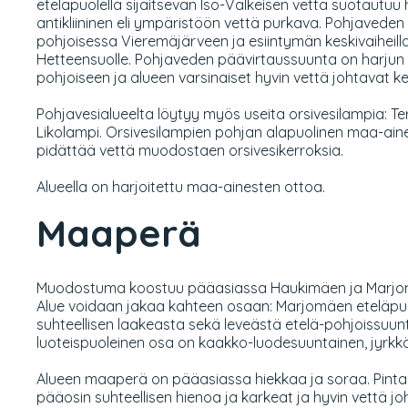
eteläpuolella sijaitsevan Iso-Valkeisen vettä suotautuu
antikliininen eli ympäristöön vettä purkava. Pohjavede
pohjoisessa Vieremäjärveen ja esiintymän keskivaiheill
Hetteensuolle. Pohjaveden päävirtaussuunta on harjun
pohjoiseen ja alueen varsinaiset hyvin vettä johtavat ke
Pohjavesialueelta löytyy myös useita orsivesilampia: T
Likolampi. Orsivesilampien pohjan alapuolinen maa-aines
pidättää vettä muodostaen orsivesikerroksia.
Alueella on harjoitettu maa-ainesten ottoa.
Maaperä
Muodostuma koostuu pääasiassa Haukimäen ja Marjom
Alue voidaan jakaa kahteen osaan: Marjomäen eteläpu
suhteellisen laakeasta sekä leveästä etelä-pohjoissuunt
luoteispuoleinen osa on kaakko-luodesuuntainen, jyrkkä
Alueen maaperä on pääasiassa hiekkaa ja soraa. Pinta
pääosin suhteellisen hienoa ja karkeat ja hyvin vettä jo