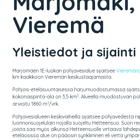
Marjomäki,
Vieremä
Yleistiedot ja sijainti
Marjomäen 1E-luokan pohjavesialue sijaitsee
Vieremänj
km kaakkoon Vieremän keskustaajamasta.
Pohjois-eteläsuuntaisessa harjumuodostumassa sijait
kokonaispinta-ala on 3,5 km
. Alueella muodostuvan p
2
arvioitu 1860 m
/vrk.
3
Pohjavesialueen keskivaiheilla sijaitsee pohjavedestä ri
luonnonsuojelulain nojalla suojeltu Hetteensuo. Suon reu
joista saa myös alkunsa Hetteensuolle virtaava lähde
eteläosissa alue on pääosin synkliininen eli vettä ympä