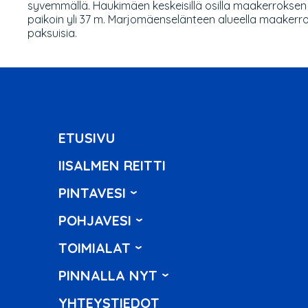
syvemmällä. Haukimäen keskeisillä osilla maakerrokse
paikoin yli 37 m. Marjomäenselänteen alueella maakerro
paksuisia.
ETUSIVU
IISALMEN REITTI
PINTAVESI
POHJAVESI
TOIMIALAT
PINNALLA NYT
YHTEYSTIEDOT