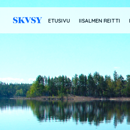
Hyppää
sisältöön
ETUSIVU
IISALMEN REITTI