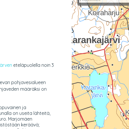
ärven
eteläpuolella noin 3
sevan pohjavesialueen
ohjaveden määräksi on
ippuvainen ja
nalla on useita lähteitä,
puro. Marjomäen
ristöstään keräävä;