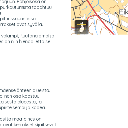
 harjuun. Pohjoisosa on
n purkautumista tapahtuu
a
 pituussuunnassa
rrokset ovat syvällä.
ervalampi, Ruutanalampi ja
 on niin hienoa, että se
äenselänteen alueista.
olinen osa koostuu
aisesta alueesta, ja
piirteisempi ja kapea.
osilta maa-aines on
htavat kerrokset sijaitsevat