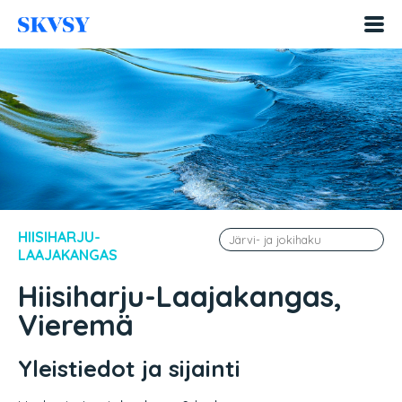
Hyppää
sisältöön
HIISIHARJU-
LAAJAKANGAS
Hiisiharju-Laajakangas,
Vieremä
Yleistiedot ja sijainti