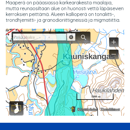
Maaperä on pääasiassa karkearakeista maalajia,
mutta reunaosiltaan alue on huonosti vettä läpäisevien
kerroksien peittämä. Alueen kallioperä on tonaliitti-,
trondhjemiitti- ja granodioriittigneissiä ja migmatiittia.