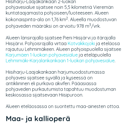
Hiisiharju-Laajakankaan 2-luokan
pohjavesialue sijaitsee noin 5,5 kilometriä Vieremän
kuntataajamasta pohjoiseen/luoteeseen. Alueen
2
kokonaispinta-ala on 1,76 km
. Alueella muodostuvan
3
pohjaveden määräksi on arvioitu 978 m
/vrk.
Alueen länsirajalla sijaitsee Pieni Hiisijärvi ja itärajalla
Hiisijärvi. Pohjoisrajalla virtaa
Kotvakkojoki
ja eteläosa
rajautuu Lehmimäkeen. Alueen pohjoispuolella sijaitsee
Karjumäen 1-luokan pohjavesialue
ja eteläpuolella
Lehmimäki-Karjalankankaan 1-luokan pohjavesialue
.
Hiisiharju-Laajakankaan harjumuodostumassa
pohjavesi sijaitsee syvällä ja kyseessä on
antikliininen eli purkava akviferi. Pääasiassa
pohjaveden purkautumista tapahtuu muodostuman
keskiosassa sijaitsevaan Hiisipuroon.
Alueen eteläosassa on suoritettu maa-ainesten ottoa.
Maa- ja kallioperä