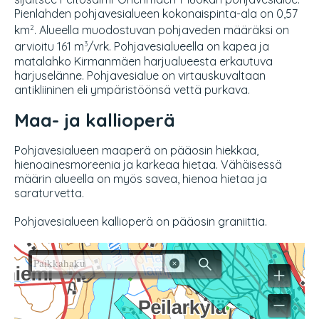
Pienlahden pohjavesialueen kokonaispinta-ala on 0,57
km
. Alueella muodostuvan pohjaveden määräksi on
2
arvioitu 161 m
/vrk. Pohjavesialueella on kapea ja
3
matalahko Kirmanmäen harjualueesta erkautuva
harjuselänne. Pohjavesialue on virtauskuvaltaan
antikliininen eli ympäristöönsä vettä purkava.
Maa- ja kallioperä
Pohjavesialueen maaperä on pääosin hiekkaa,
hienoainesmoreenia ja karkeaa hietaa. Vähäisessä
määrin alueella on myös savea, hienoa hietaa ja
saraturvetta.
Pohjavesialueen kallioperä on pääosin graniittia.