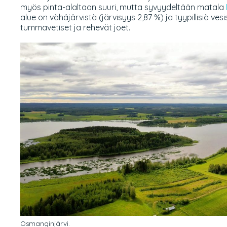
myös pinta-alaltaan suuri, mutta syvyydeltään matala
alue on vähäjärvistä (järvisyys 2,87 %) ja tyypillisiä ves
tummavetiset ja rehevät joet.
Osmanginjärvi.