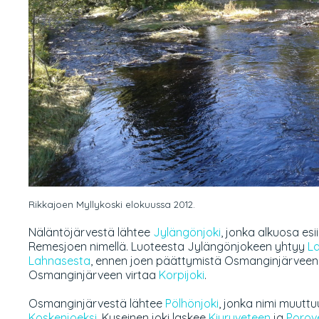
Rikkajoen Myllykoski elokuussa 2012.
Näläntöjärvestä lähtee
Jylängönjoki
, jonka alkuosa esi
Remesjoen nimellä. Luoteesta Jylängönjokeen yhtyy
La
Lahnasesta
, ennen joen päättymistä Osmanginjärveen
Osmanginjärveen virtaa
Korpijoki
.
Osmanginjärvestä lähtee
Pölhönjoki
, jonka nimi muut
Koskenjoeksi
. Kyseinen joki laskee
Kiuruveteen
ja
Porove