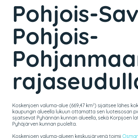
Pohjois-Sav
Pohjois-
Pohjanmaa
rajaseudull
Koskenjoen valuma-alue (669,47 km
) sijaitsee lähes 
2
kaupungin alueella lukuun ottamatta sen luoteisosan pie
sijaitsevat Pyhännän kunnan alueella, sekä Korpijoen la
Pyhäjärven kunnan puolelta.
Koskenjoen valuma-alueen keskusjärvenä toimii
Osmang