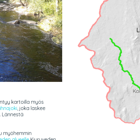
intyy kartoilla myös
hnajoki
, joka laskee
. Lännestä
tuu myöhemmin
den alueelle
Kiuruveden