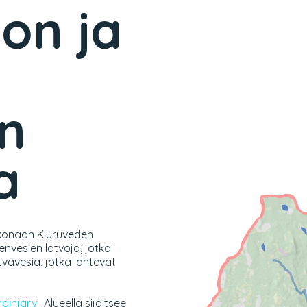
on ja
n
a
kokonaan Kiuruveden
nvesien latvoja, jotka
tvavesiä, jotka lähtevät
injärvi
. Alueella sijaitsee