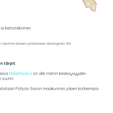
ai keinotekoinen
 valuma-alueen pintavesien ekologinen tila
 tärpit:
aava
Näläntöjärvi
on alle metrin keskisyvyyden
 suurin.
itataan Pohjois-Savon maakunnan jokien korkeimpia