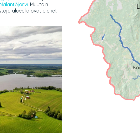
Näläntöjärvi
. Muutoin
istöjä alueella ovat pienet