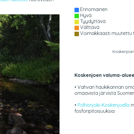
Erinomainen
Hyvä
Tyydyttävä
Välttävä
Voimakkaasti muutettu t
Koskenjoen
Koskenjoen valuma-alueen
•
Vahvan haukikannan om
omaavista järvistä Suomen
•
Pölhönjoki-Koskenjoella
m
fosforipitoisuuksia