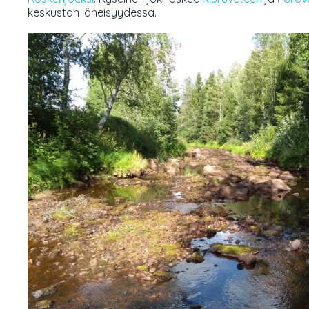
keskustan läheisyydessä.