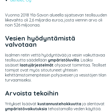
Vuonna 2018 Ylä-Savon alueella sijaitsevan teollisuuden
liikevaihto oli 2,6 miljardia euroa, josta viennin arvo oli
noin 526 miljoonaa.
Vesien hyödyntämistä
valvotaan
Iisalmen reitin vettä hyödyntävää ja vesiin vaikuttavaa
teollisuutta säädellään
ympäristöluvilla
. Lisäksi
sisäiset
laatujärjestelmät
ohjaavat toimintaa. Teolliset
toimijat ovat myös sitoutuneet yhteisiin
kehittämistoimenpiteisiin pohjavesien ja vesistöjen tilan
turvaamiseksi.
Arvoista tekoihin
Yritykset lisäävät
kustannustehokkuutta
ja alentavat
ympäristövaikutuksia
tehostamalla veden käyttöä.