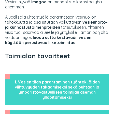
Vesien hyvää
imagoa
on mahdollista korostaa yhä
enemmän.
Alueellisella yhteistyöllä parannetaan vesihuollon
tehokkuutta ja osallistutaan vaikuttavien
vesienhoito-
ja kunnostustoimenpiteiden
toteutukseen. Yhteinen
visio tuo lisäarvoa alueelle ja yrityksille. Tämän pohjalta
voidaan myös
luoda uutta kestävään vesien
käyttöön perustuvaa liiketoimintaa
.
Toimialan tavoitteet
1. Vesien tilan parantaminen työntekijöiden
viihtyvyyden takaamiseksi sekä puhtaan ja
ympäristövastuullisen toimijan aseman
ylläpitämiseksi