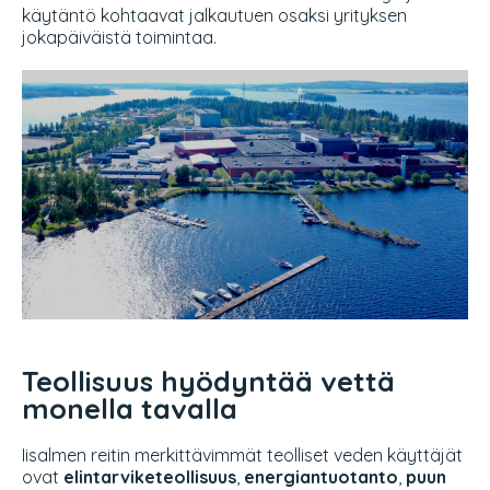
käytäntö kohtaavat jalkautuen osaksi yrityksen
jokapäiväistä toimintaa.
Teollisuus hyödyntää vettä
monella tavalla
Iisalmen reitin merkittävimmät teolliset veden käyttäjät
ovat
elintarviketeollisuus
,
energiantuotanto
,
puun