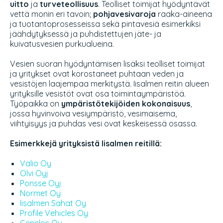
uitto
ja
turveteollisuus
. Teolliset toimijat hyödyntävät
vettä monin eri tavoin;
pohjavesivaroja
raaka-aineena
ja tuotantoprosesseissa sekä pintavesiä esimerkiksi
jäähdytyksessä ja puhdistettujen jäte- ja
kuivatusvesien purkualueina.
Vesien suoran hyödyntämisen lisäksi teolliset toimijat
ja yritykset ovat korostaneet puhtaan veden ja
vesistöjen laajempaa merkitystä. Iisalmen reitin alueen
yrityksille vesistöt ovat osa toimintaympäristöä.
Työpaikka on
ympäristötekijöiden kokonaisuus
,
jossa hyvinvoiva vesiympäristö, vesimaisema,
viihtyisyys ja puhdas vesi ovat keskeisessä osassa.
Esimerkkejä yrityksistä Iisalmen reitillä:
Valio Oy
Olvi Oyj
Ponsse Oyj
Normet Oy
Iisalmen Sahat Oy
Profile Vehicles Oy
Genelec Oy