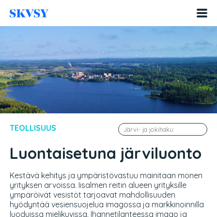
Hyppää
sisältöön
TEOLLISUUS
Luontaisetuna järviluonto
Kestävä kehitys ja ympäristövastuu mainitaan monen
yrityksen arvoissa. Iisalmen reitin alueen yrityksille
ympäröivät vesistöt tarjoavat mahdollisuuden
hyödyntää vesiensuojelua imagossa ja markkinoinnilla
luoduissa mielikuvissa. Ihannetilanteessa imago ja