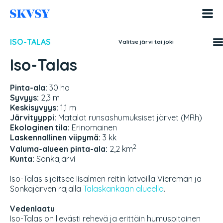
Hyppää
sisältöön
ISO-TALAS
Valitse järvi tai joki
Iso-Talas
Pinta-ala:
30 ha
Syvyys:
2,3 m
Keskisyvyys:
1,1 m
Järvityyppi:
Matalat runsashumuksiset järvet (MRh)
Ekologinen tila:
Erinomainen
Laskennallinen viipymä:
3 kk
2
Valuma-alueen pinta-ala:
2,2 km
Kunta:
Sonkajärvi
Iso-Talas sijaitsee Iisalmen reitin latvoilla Vieremän ja
Sonkajärven rajalla
Talaskankaan alueella
.
Vedenlaatu
Iso-Talas on lievästi rehevä ja erittäin humuspitoinen