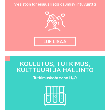
Vesistön läheisyys lisää asumisviihtyvyyttä
LUE LISÄÄ
KOULUTUS, TUTKIMUS,
KULTTUURI JA HALLINTO
Tutkimuskohteena H
O
2