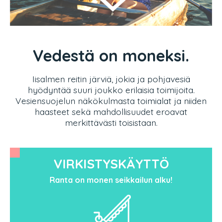
Vedestä on moneksi.
Iisalmen reitin järviä, jokia ja pohjavesiä
hyödyntää suuri joukko erilaisia toimijoita.
Vesiensuojelun näkökulmasta toimialat ja niiden
haasteet sekä mahdollisuudet eroavat
merkittävästi toisistaan.
VIRKISTYSKÄYTTÖ
Ranta on monen seikkailun alku!