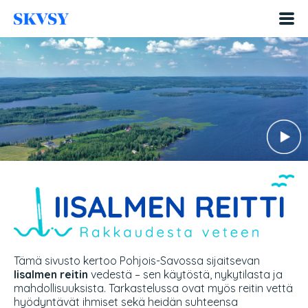
Hyppää
sisältöön
Tämä sivusto kertoo Pohjois-Savossa sijaitsevan
Iisalmen reitin
vedestä – sen käytöstä, nykytilasta ja
mahdollisuuksista. Tarkastelussa ovat myös reitin vettä
hyödyntävät ihmiset sekä heidän suhteensa