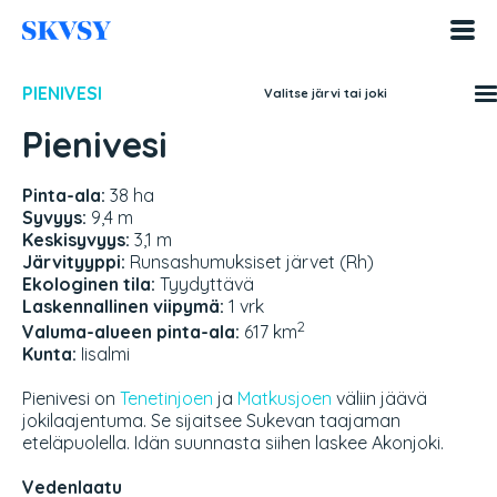
Hyppää
sisältöön
PIENIVESI
Valitse järvi tai joki
Pienivesi
Pinta-ala:
38 ha
Syvyys:
9,4 m
Keskisyvyys:
3,1 m
Järvityyppi:
Runsashumuksiset järvet (Rh)
Ekologinen tila:
Tyydyttävä
Laskennallinen viipymä:
1 vrk
2
Valuma-alueen pinta-ala:
617 km
Kunta:
Iisalmi
Pienivesi on
Tenetinjoen
ja
Matkusjoen
väliin jäävä
jokilaajentuma. Se sijaitsee Sukevan taajaman
eteläpuolella. Idän suunnasta siihen laskee Akonjoki.
Vedenlaatu