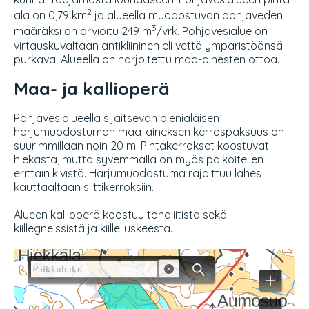
2
ala on 0,79 km
ja alueella muodostuvan pohjaveden
3
määräksi on arvioitu 249 m
/vrk. Pohjavesialue on
virtauskuvaltaan antikliininen eli vettä ympäristöönsä
purkava. Alueella on harjoitettu maa-ainesten ottoa.
Maa- ja kallioperä
Pohjavesialueella sijaitsevan pienialaisen
harjumuodostuman maa-aineksen kerrospaksuus on
suurimmillaan noin 20 m. Pintakerrokset koostuvat
hiekasta, mutta syvemmällä on myös paikoitellen
erittäin kivistä. Harjumuodostuma rajoittuu lähes
kauttaaltaan silttikerroksiin.
Alueen kallioperä koostuu tonaliitista sekä
kiillegneissistä ja kiilleliuskeesta.