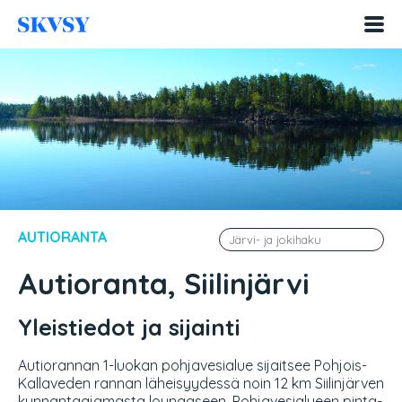
Hyppää
sisältöön
AUTIORANTA
Autioranta, Siilinjärvi
Yleistiedot ja sijainti
Autiorannan 1-luokan pohjavesialue sijaitsee Pohjois-
Kallaveden rannan läheisyydessä noin 12 km Siilinjärven
kunnantaajamasta lounaaseen. Pohjavesialueen pinta-