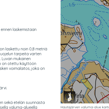
 ennen laskemistaan
n laskettu noin 0,8 metriä
uojelun tarpeita varten
a. Luvan mukainen
o on otettu käyttöön
ken voimalaitos, joka on
ärvi.
n sekä etelän suunnasta
isella valuma-alueella
Hautajärven valuma-alue karta