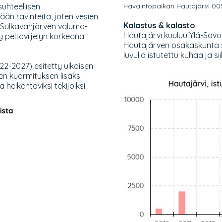
uhteellisen
Havaintopaikan Hautajärvi 005 s
ään ravinteita, joten vesien
Kalastus & kalasto
. Sulkavanjärven valuma-
Hautajärvi kuuluu Ylä-Savo
 peltoviljelyn korkeana
Hautajärven osakaskunta 
luvulla istutettu kuhaa ja si
2-2027) esitetty ulkoisen
en kuormituksen lisäksi
 heikentäviksi tekijöiksi.