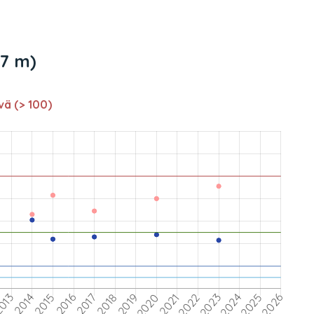
,7 m)
vä (> 100)