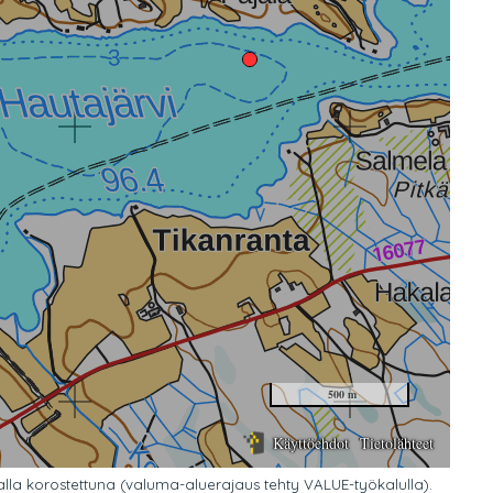
lla korostettuna (valuma-aluerajaus tehty VALUE-työkalulla).