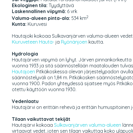
Ekologinen tila:
Tyydyttävä
Laskennallinen viipymä:
6 vrk
2
Valuma-alueen pinta-ala:
534 km
Kunta:
Kiuruvesi
Hautajoki kokoaa Sulkavanjärven valuma-alueen vedet
Kiuruveteen
Hauta-
ja
Ryönänjoen
kautta.
Hydrologia
Hautajärven viipymä on lyhyt. Järven pinnankorkeutta o
vuonna 1933 ja sitä säännöstellään maatalouden tulvas
Hautajoen
Pitkäkoskessa olevan järjestelypadon avull
säännöstelyväli on 1,84 m. Pitkäkosken säännöstelypat
vuonna 1900. Padon yhteydessä sijaitsee myös Pitkäkos
otettu käyttöön vuonna 1930.
Vedenlaatu
Hautajärvi on erittäin rehevä ja erittäin humuspitoinen j
Tilaan vaikuttavat tekijät
Hautajärvi kokoaa
Sulkavanjärven valuma-alueen
länne
virtaavat vedet, joten sen tilaan vaikuttaa koko yläpuol