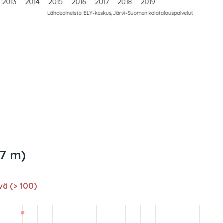
,7 m)
vä (> 100)