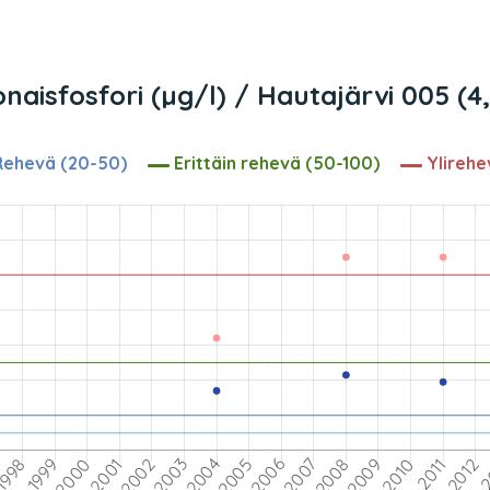
naisfosfori (µg/l) / Hautajärvi 005 (4
ehevä (20-50)
Erittäin rehevä (50-100)
Ylirehe