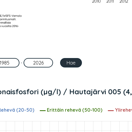
-
naisfosfori (µg/l) / Hautajärvi 005 (4
ehevä (20-50)
Erittäin rehevä (50-100)
Ylirehe