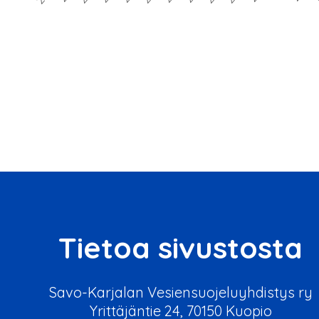
Tietoa sivustosta
Savo-Karjalan Vesiensuojeluyhdistys ry
Yrittäjäntie 24, 70150 Kuopio