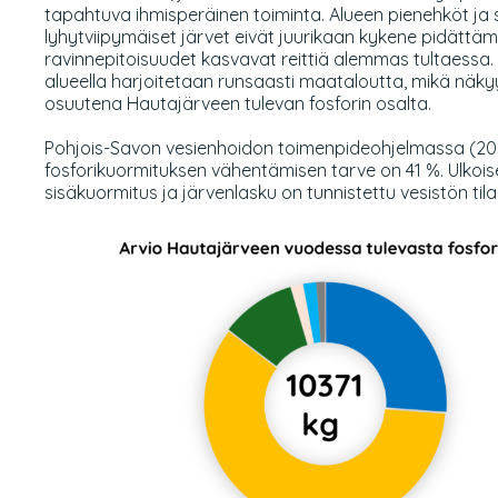
tapahtuva ihmisperäinen toiminta. Alueen pienehköt ja s
lyhytviipymäiset järvet eivät juurikaan kykene pidättäm
ravinnepitoisuudet kasvavat reittiä alemmas tultaessa
alueella harjoitetaan runsaasti maataloutta, mikä näkyy
osuutena Hautajärveen tulevan fosforin osalta.
Pohjois-Savon vesienhoidon toimenpideohjelmassa (202
fosforikuormituksen vähentämisen tarve on 41 %. Ulkois
sisäkuormitus ja järvenlasku on tunnistettu vesistön tilaa