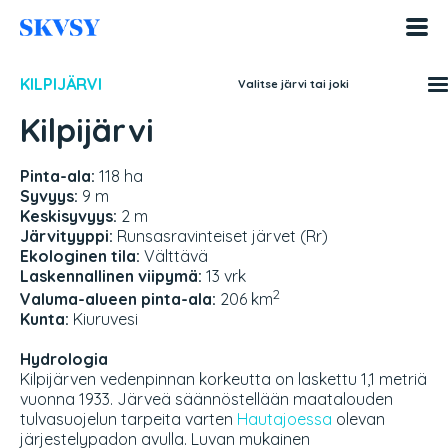
Hyppää
sisältöön
KILPIJÄRVI
Valitse järvi tai joki
Kilpijärvi
Pinta-ala:
118 ha
Syvyys:
9 m
Keskisyvyys:
2 m
Järvityyppi:
Runsasravinteiset järvet (Rr)
Ekologinen tila:
Välttävä
Laskennallinen viipymä:
13 vrk
2
Valuma-alueen pinta-ala:
206 km
Kunta:
Kiuruvesi
Hydrologia
Kilpijärven vedenpinnan korkeutta on laskettu 1,1 metriä
vuonna 1933. Järveä säännöstellään maatalouden
tulvasuojelun tarpeita varten
Hautajoessa
olevan
järjestelypadon avulla. Luvan mukainen