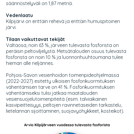
säännöstelyväli on 1,87 metriä.
Vedenlaatu
Kilpijärvi on erittäin rehevä ja erittäin humuspitoinen
järvi.
Tilaan vaikuttavat tekijät
Valtaosa, noin 63 %, järveen tulevasta fosforista on
peräisin peltoviljelystä. Metsätalouden osuus tulevasta
fosforista on noin 10 % ja luonnonhuuhtoumana tulee
hieman alle neljännes.
Pohjois-Savon vesienhoidon toimenpideohjelmassa
(2022-2027) esitetty ulkoisen fosforikuormituksen
vähentämisen tarve on 41 %. Fosforikuormituksen
vähentämiseksi tulisi jatkaa maatalouden
vesiensuojelutoimenpiteitä (esim. talviaikainen
kasvipeitteisyys, peltojen ravinnetaseiden tarkastelu,
lietelannan sijoittaminen, suojavyöhykkeet, kosteikot).