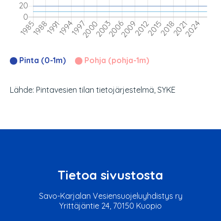
Pinta (0-1m)
Pohja (pohja-1m)
Lähde: Pintavesien tilan tietojärjestelmä, SYKE
Tietoa sivustosta
Savo-Karjalan Vesiensuojeluyhdistys ry
Yrittäjäntie 24, 70150 Kuopio