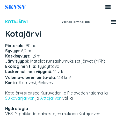
Hyppää
sisältöön
KOTAJÄRVI
Valitse järvi tai joki
Kotajärvi
Pinta-ala:
90 ha
Syvyys:
6,2 m
Keskisyvyys:
1,6 m
Järvityyppi:
Matalat runsashumuksiset järvet (MRh)
Ekologinen tila:
Tyydyttävä
Laskennallinen viipymä:
11 vrk
2
Valuma-alueen pinta-ala:
138 km
Kunta:
Kiuruvesi, Pielavesi
Kotajärvi sijaitsee Kiuruveden ja Pielaveden rajamailla
Sulkavanjärven
ja
Aittojärven
välillä.
Hydrologia
VESTY-paikkatietoaineistojen mukaan Kotajärven