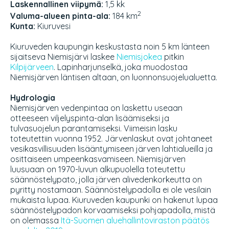
Laskennallinen viipymä:
1,5 kk
2
Valuma-alueen pinta-ala:
184 km
Kunta:
Kiuruvesi
Kiuruveden kaupungin keskustasta noin 5 km länteen
sijaitseva Niemisjärvi laskee
Niemisjokea
pitkin
Kilpijärveen
. Lapinharjunselkä, joka muodostaa
Niemisjärven läntisen altaan, on luonnonsuojelualuetta.
Hydrologia
Niemisjärven vedenpintaa on laskettu useaan
otteeseen viljelyspinta-alan lisäämiseksi ja
tulvasuojelun parantamiseksi. Viimeisin lasku
toteutettiin vuonna 1952. Järvenlaskut ovat johtaneet
vesikasvillisuuden lisääntymiseen järven lahtialueilla ja
osittaiseen umpeenkasvamiseen. Niemisjärven
luusuaan on 1970-luvun alkupuolella toteutettu
säännöstelypato, jolla järven alivedenkorkeutta on
pyritty nostamaan. Säännöstelypadolla ei ole vesilain
mukaista lupaa. Kiuruveden kaupunki on hakenut lupaa
säännöstelypadon korvaamiseksi pohjapadolla, mistä
on olemassa
Itä-Suomen aluehallintoviraston päätös