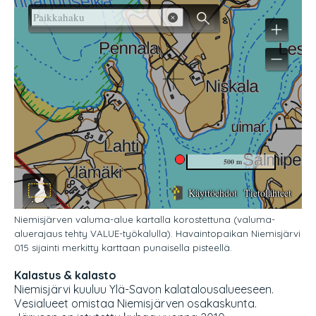
Niemisjärven valuma-alue kartalla korostettuna (valuma-
aluerajaus tehty VALUE-työkalulla). Havaintopaikan Niemisjärvi
015 sijainti merkitty karttaan punaisella pisteellä.
Kalastus & kalasto
Niemisjärvi kuuluu Ylä-Savon kalatalousalueeseen.
Vesialueet omistaa Niemisjärven osakaskunta.