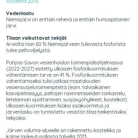
vuodelta 2019
.
Vedenlaatu
Niemisjärvi on erittäin rehevä ja erittäin humuspitoinen
järvi.
Tilaan vaikuttavat tekijät
Arviolta noin 60 % Niemisjärveen tulevasta fosforista
tulee peltoviljelystä.
Pohjois-Savon vesienhoidon toimenpideohjelmassa
(2022-2027
) esitetty ulkoisen fosforikuormituksen
vähentämisen tarve on 41 %. Fosforikuormituksen
vähentämiseksi tulisi jatkaa maatalouden
vesiensuojelutoimenpiteitä (esim. talviaikainen
kasvipeitteisyys, peltojen ravinnetaseiden tarkastelu,
lietelannan sijoittaminen, suojavyöhykkeet, kosteikot).
Ulkoisen kuormituksen lisäksi sisäkuormitus ja
järvenlasku on tunnistettu vesistön tilaa heikentäviksi
tekijöiksi.
Järven valuma-alueelle on rakennettu kosteikko ja
kolme laskeutusallasta talvella 2013.