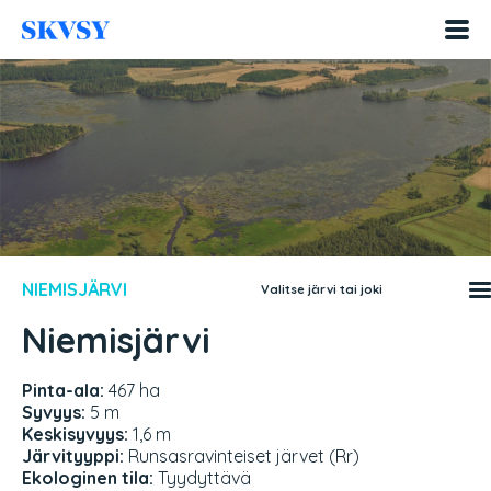
Hyppää
sisältöön
NIEMISJÄRVI
Valitse järvi tai joki
Niemisjärvi
Pinta-ala:
467 ha
Syvyys:
5 m
Keskisyvyys:
1,6 m
Järvityyppi:
Runsasravinteiset järvet (Rr)
Ekologinen tila:
Tyydyttävä