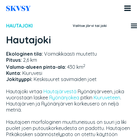
Hyppää
sisältöön
HAUTAJOKI
Valitse järvi tai joki
Hautajoki
Ekologinen tila:
Voimakkaasti muutettu
Pituus:
2,6 km
2
Valuma-alueen pinta-ala:
430 km
Kunta:
Kiuruvesi
Jokityyppi:
Keskisuuret savimaiden joet
Hautajoki virtaa
Hautajärvestä
Ryönänjärveen, joka
vuorostaan laskee
Ryönänjokea
pitkin
Kiuruveteen
.
Hautajärven ja Ryönänjärven korkeusero on neljä
metriä.
Hautajoen morfologinen muuttuneisuus on suuri ja liki
puolet joen putouskorkeudesta on padottu. Hautajoen
Pitkäkosken säännöstelypato on otettu käyttöön