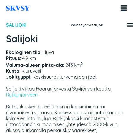
Hyppää
sisältöön
SALIJOKI
Valitse järvi tai joki
Salijoki
Ekologinen tila:
Hyvä
Pituus:
4,9 km
2
Valuma-alueen pinta-ala:
245 km
Kunta:
Kiuruvesi
Jokityyppi:
Keskisuuret turvemaiden joet
Salijoki virtaa Haaranjärvestä Savijärven kautta
Rytkynjärveen
.
Rytkynkosken alueella joki on koskimainen tai
nivamaisesti virtaava. Koskessa on sijainnut aikanaan
kolme erillistä myllyä. Rytkynkoski kunnostettiin
uittosäännön kumoamisen yhteydessä 2000-luvun
alussa purkamalla perkauskivisaarekkeet,