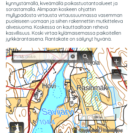
kynnystämällä, kiveämällä poikastuotantoalueet ja
sorastamalla. Alimpaan koskeen ohjattiin
myllypadosta virtausta virtaussuunnassa vasemman
puoleiseen uomaan ja siihen rakennettiin mutkitteleva
alivesiuoma. Koskessa on kauttaaltaan rehevä
kasvillisuus. Koski virtaa kylämaisemassa paikoitellen
jyrkkärantaisena. Rantakate on säilynyt hyvänä.