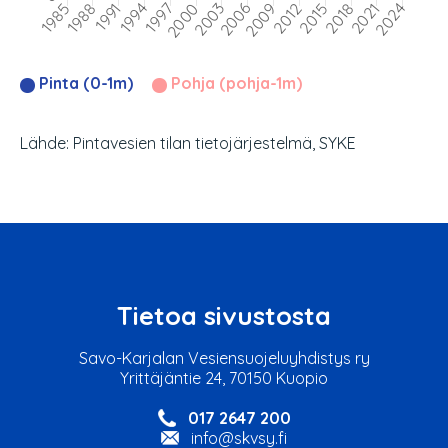
Pinta (0-1m)
Pohja (pohja-1m)
Lähde: Pintavesien tilan tietojärjestelmä, SYKE
Tietoa sivustosta
Savo-Karjalan Vesiensuojeluyhdistys ry
Yrittäjäntie 24, 70150 Kuopio
017 2647 200
info@skvsy.fi