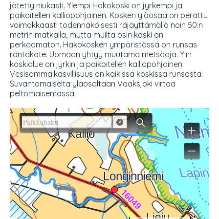
jätetty niukasti. Ylempi Hakokoski on jyrkempi ja
paikoitellen kalliopohjainen. Kosken yläosaa on perattu
voimakkaasti todennäköisesti räjäyttämällä noin 50:n
metrin matkalla, mutta muilta osin koski on
perkaamaton. Hakokosken ympäristössä on runsas
rantakate. Uomaan yhtyy muutama metsäoja. Ylin
koskialue on jyrkin ja paikoitellen kalliopohjainen.
Vesisammalkasvillisuus on kaikissa koskissa runsasta.
Suvantomaiselta yläosaltaan Vaaksjoki virtaa
peltomaisemassa.