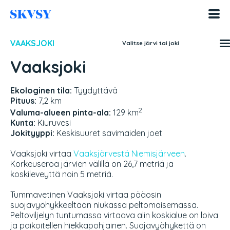
Hyppää
sisältöön
VAAKSJOKI
Valitse järvi tai joki
Vaaksjoki
Ekologinen tila:
Tyydyttävä
Pituus:
7,2 km
2
Valuma-alueen pinta-ala:
129 km
Kunta:
Kiuruvesi
Jokityyppi:
Keskisuuret savimaiden joet
Vaaksjoki virtaa
Vaaksjärvestä
Niemisjärveen
.
Korkeuseroa järvien välillä on 26,7 metriä ja
koskileveyttä noin 5 metriä.
Tummavetinen Vaaksjoki virtaa pääosin
suojavyöhykkeeltään niukassa peltomaisemassa.
Peltoviljelyn tuntumassa virtaava alin koskialue on loiva
ja paikoitellen hiekkapohjainen. Suojavyöhykettä on