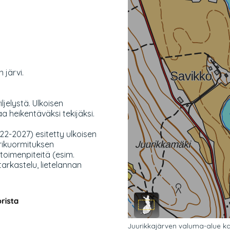
 järvi.
ljelystä. Ulkoisen
aa heikentäväksi tekijäksi.
2-2027) esitetty ulkoisen
rikuormituksen
toimenpiteitä (esim.
tarkastelu, lietelannan
Juurikkajärven valuma-alue kar