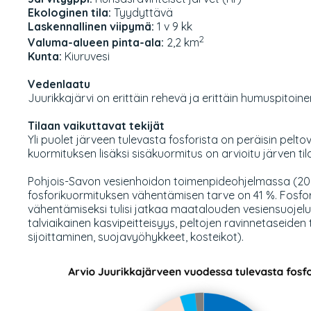
Ekologinen tila:
Tyydyttävä
Laskennallinen viipymä:
1 v 9 kk
2
Valuma-alueen pinta-ala:
2,2 km
Kunta:
Kiuruvesi
Vedenlaatu
Juurikkajärvi on erittäin rehevä ja erittäin humuspitoinen
Tilaan vaikuttavat tekijät
Yli puolet järveen tulevasta fosforista on peräisin peltovi
kuormituksen lisäksi sisäkuormitus on arvioitu järven til
Pohjois-Savon vesienhoidon toimenpideohjelmassa (202
fosforikuormituksen vähentämisen tarve on 41 %. Fosfo
vähentämiseksi tulisi jatkaa maatalouden vesiensuojelu
talviaikainen kasvipeitteisyys, peltojen ravinnetaseiden 
sijoittaminen, suojavyöhykkeet, kosteikot).