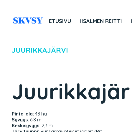
Hyppää
sisältöön
ETUSIVU
IISALMEN REITTI
JUURIKKAJÄRVI
Juurikkajär
Pinta-ala:
48 ha
Syvyys:
6,8 m
Keskisyvyys:
2,3 m
Järvityyppi:
Runsasravinteiset järvet (Rr)