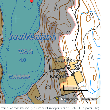
talla korostettuna (valuma-aluerajaus tehty VALUE-työkalulla).