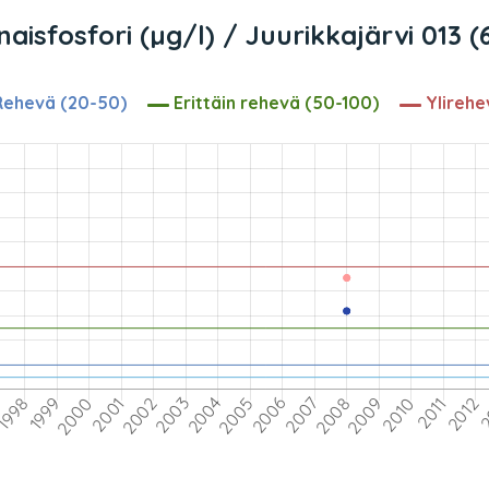
aisfosfori (µg/l) / Juurikkajärvi 013 (
ehevä (20-50)
Erittäin rehevä (50-100)
Ylirehe