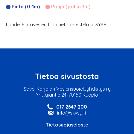
Pinta (0-1m)
Pohja (pohja-1m)
Lähde: Pintavesien tilan tietojärjestelmä, SYKE
Tietoa sivustosta
Savo-Karjalan Vesiensuojeluyhdistys ry
Yrittäjäntie 24, 70150 Kuopio
017 2647 200
info@skvsy.fi
Tietosuojaseloste