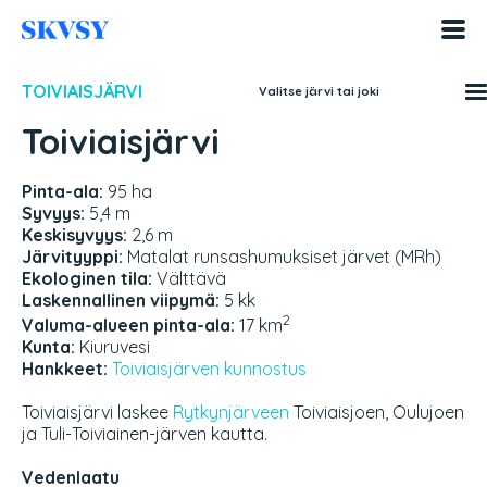
Hyppää
sisältöön
TOIVIAISJÄRVI
Valitse järvi tai joki
Toiviaisjärvi
Pinta-ala:
95 ha
Syvyys:
5,4 m
Keskisyvyys:
2,6 m
Järvityyppi:
Matalat runsashumuksiset järvet (MRh)
Ekologinen tila:
Välttävä
Laskennallinen viipymä:
5 kk
2
Valuma-alueen pinta-ala:
17 km
Kunta:
Kiuruvesi
Hankkeet:
Toiviaisjärven kunnostus
Toiviaisjärvi laskee
Rytkynjärveen
Toiviaisjoen, Oulujoen
ja Tuli-Toiviainen-järven kautta.
Vedenlaatu