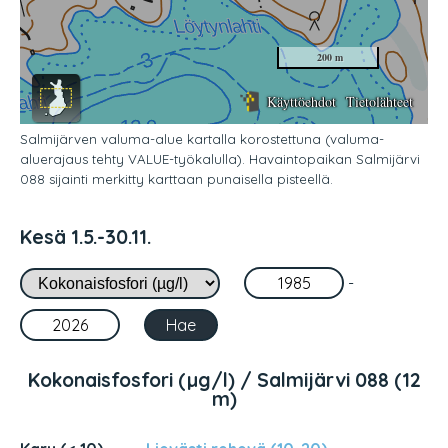
Salmijärven valuma-alue kartalla korostettuna (valuma-
aluerajaus tehty VALUE-työkalulla). Havaintopaikan Salmijärvi
088 sijainti merkitty karttaan punaisella pisteellä.
Kesä 1.5.-30.11.
-
Kokonaisfosfori (µg/l) / Salmijärvi 088 (12
m)