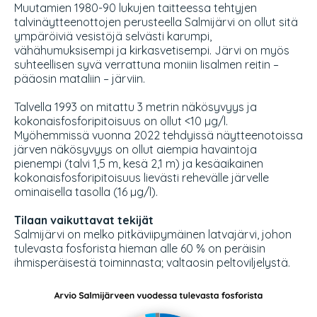
Muutamien 1980-90 lukujen taitteessa tehtyjen
talvinäytteenottojen perusteella Salmijärvi on ollut sitä
ympäröiviä vesistöjä selvästi karumpi,
vähähumuksisempi ja kirkasvetisempi. Järvi on myös
suhteellisen syvä verrattuna moniin Iisalmen reitin –
pääosin mataliin – järviin.
Talvella 1993 on mitattu 3 metrin näkösyvyys ja
kokonaisfosforipitoisuus on ollut <10 µg/l.
Myöhemmissä vuonna 2022 tehdyissä näytteenotoissa
järven näkösyvyys on ollut aiempia havaintoja
pienempi (talvi 1,5 m, kesä 2,1 m) ja kesäaikainen
kokonaisfosforipitoisuus lievästi rehevälle järvelle
ominaisella tasolla (16 µg/l).
Tilaan vaikuttavat tekijät
Salmijärvi on melko pitkäviipymäinen latvajärvi, johon
tulevasta fosforista hieman alle 60 % on peräisin
ihmisperäisestä toiminnasta; valtaosin peltoviljelystä.