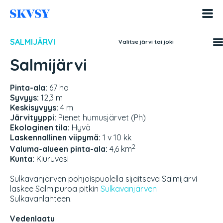
Hyppää
sisältöön
SALMIJÄRVI
Valitse järvi tai joki
Salmijärvi
Pinta-ala:
67 ha
Syvyys:
12,3 m
Keskisyvyys:
4 m
Järvityyppi:
Pienet humusjärvet (Ph)
Ekologinen tila:
Hyvä
Laskennallinen viipymä:
1 v 10 kk
2
Valuma-alueen pinta-ala:
4,6 km
Kunta:
Kiuruvesi
Sulkavanjärven pohjoispuolella sijaitseva Salmijärvi
laskee Salmipuroa pitkin
Sulkavanjärven
Sulkavanlahteen.
Vedenlaatu