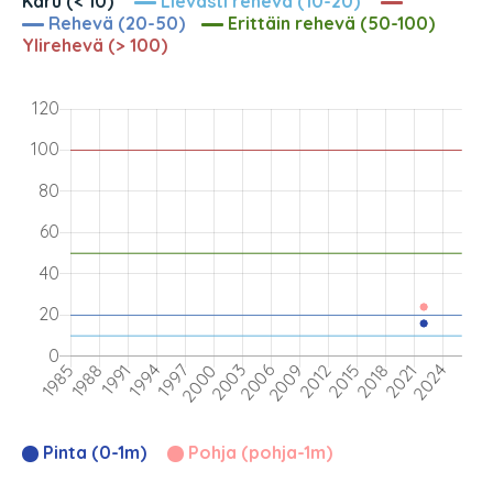
Karu (< 10)
Lievästi rehevä (10-20)
Rehevä (20-50)
Erittäin rehevä (50-100)
Ylirehevä (> 100)
Pinta (0-1m)
Pohja (pohja-1m)