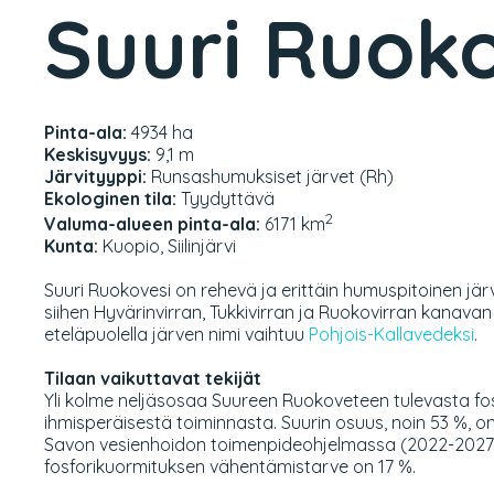
Suuri Ruok
Pinta-ala:
4934 ha
Keskisyvyys:
9,1 m
Järvityyppi:
Runsashumuksiset järvet (Rh)
Ekologinen tila:
Tyydyttävä
2
Valuma-alueen pinta-ala:
6171 km
Kunta:
Kuopio, Siilinjärvi
Suuri Ruokovesi on rehevä ja erittäin humuspitoinen järv
siihen Hyvärinvirran, Tukkivirran ja Ruokovirran kanavan
eteläpuolella järven nimi vaihtuu
Pohjois-Kallavedeksi
.
Tilaan vaikuttavat tekijät
Yli kolme neljäsosaa Suureen Ruokoveteen tulevasta fos
ihmisperäisestä toiminnasta. Suurin osuus, noin 53 %, on p
Savon vesienhoidon toimenpideohjelmassa (2022-2027) 
fosforikuormituksen vähentämistarve on 17 %.