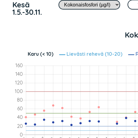
Kesä
1.5.-30.11.
Kok
Karu (< 10)
Lievästi rehevä (10-20)
R