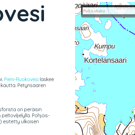
ovesi
i.
Pieni-Ruokovesi
laskee
 kautta.
Petynsaaren
forista on peräisin
eltoviljelyllä. Pohjois-
esitetty ulkoisen