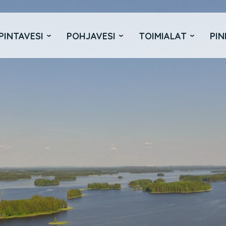
PINTAVESI
POHJAVESI
TOIMIALAT
PIN