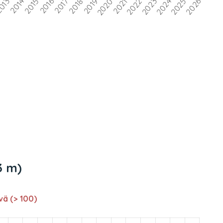
3 m)
vä (> 100)