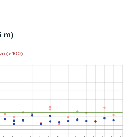
3 m)
vä (> 100)