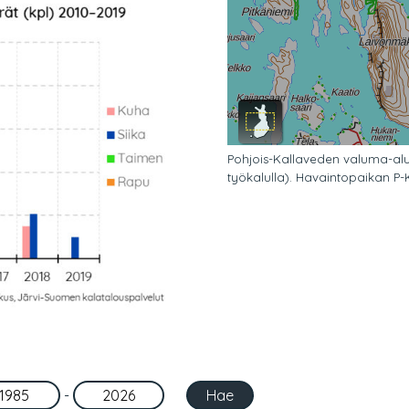
Pohjois-Kallaveden valuma-alu
työkalulla). Havaintopaikan P-Ka
-