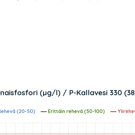
aisfosfori (µg/l) / P-Kallavesi 330 (3
ehevä (20-50)
Erittäin rehevä (50-100)
Ylirehe