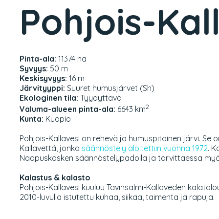
Pohjois-Kal
Pinta-ala:
11374 ha
Syvyys:
50 m
Keskisyvyys:
16 m
Järvityyppi:
Suuret humusjärvet (Sh)
Ekologinen tila:
Tyydyttävä
2
Valuma-alueen pinta-ala:
6643 km
Kunta:
Kuopio
Pohjois-Kallavesi on rehevä ja humuspitoinen järvi. Se
Kallavettä, jonka
säännöstely aloitettiin vuonna 1972
. K
Naapuskosken säännöstelypadolla ja tarvittaessa myö
Kalastus & kalasto
Pohjois-Kallavesi kuuluu Tavinsalmi-Kallaveden kalatal
2010-luvulla istutettu kuhaa, siikaa, taimenta ja rapuja.