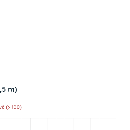
8,5 m)
vä (> 100)