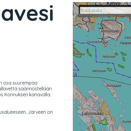
lavesi
 on osa suurempaa
allavettä säännöstellään
s Konnuksen kanavalla.
ousalueeseen. Järveen on