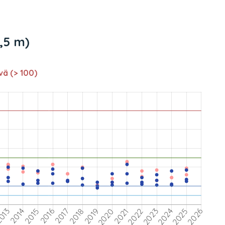
8,5 m)
vä (> 100)