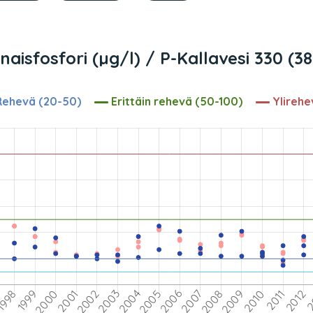
aisfosfori (µg/l) / P-Kallavesi 330 (3
ehevä (20-50)
Erittäin rehevä (50-100)
Ylirehe