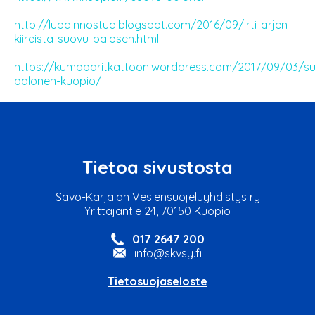
http://lupainnostua.blogspot.com/2016/09/irti-arjen-
kiireista-suovu-palosen.html
https://kumpparitkattoon.wordpress.com/2017/09/03/s
palonen-kuopio/
Tietoa sivustosta
Savo-Karjalan Vesiensuojeluyhdistys ry
Yrittäjäntie 24, 70150 Kuopio
017 2647 200
info@skvsy.fi
Tietosuojaseloste