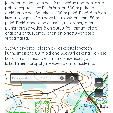
jakaa puron kahteen noin 2 m leveään uomaan joista
pohjoisenpuoleinen Pitkäränni on 500 m pitkä ja
etelänpuoleinen Sahakoski 400 m pitkä. Pitkäränniä on
kivetty kevyesti. Seuraava Myllykoski on noin 150 m
pitkä. Etelärannalle on entisöity uittoränni, johon
pienempi osa vedestä ohjautuu. Pohjoisrannalle on
entisöity ohitusuoma, johon on ohjattu valtaosa
virtaamasta.
Suovunjärvestä Palosenjoki laskee Kallaveteen
kynnysmäisenä 80 m pitkänä Suovunkoskena. Kaikissa
koskissa on runsas vesisammalkasvillisuus ja
laikuttainen sorapohja. Vedessä on humusleima.