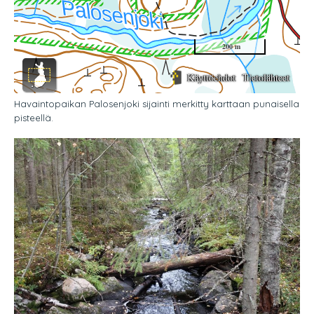
Havaintopaikan Palosenjoki sijainti merkitty karttaan punaisella
pisteellä.