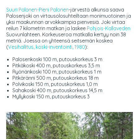
Suuri Palonen-Pieni Palonen
-järvestä alkunsa saava
Palosenjoki on virtausolosuhteiltaan monimuotoinen ja
yksi maakunnan arvokkaimpia pienvesiä. Joki virtaa
reilun 7 kilometrin matkan ja laskee
Pohjois-Kallaveden
Suovunlahteen. Korkeuseroa matkalla kertyy noin 38
metriä. Joessa on yhteensä seitsemän koskea
(
Vesihallitus, koski-inventointi, 1980
):
Palosenkoski 100 m, putouskorkeus 3 m
Pitkäkoski 400 m, putouskorkeus 3,5 m
Ryönänkoski 100 m, putouskorkeus 1 m
Pitkäränni 500 m, putouskorkeus 18 m
Polvikoski 150 m, putouskorkeus 1,0 m
Sahakoski 400 m, putouskorkeus 14,5 m
Myllykoski 150 m, putouskorkeus 3