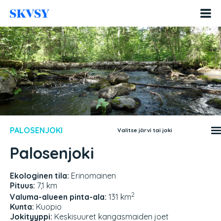
Hyppää
sisältöön
PALOSENJOKI
Valitse järvi tai joki
Palosenjoki
Ekologinen tila:
Erinomainen
Pituus:
7,1 km
2
Valuma-alueen pinta-ala:
131 km
Kunta:
Kuopio
Jokityyppi:
Keskisuuret kangasmaiden joet