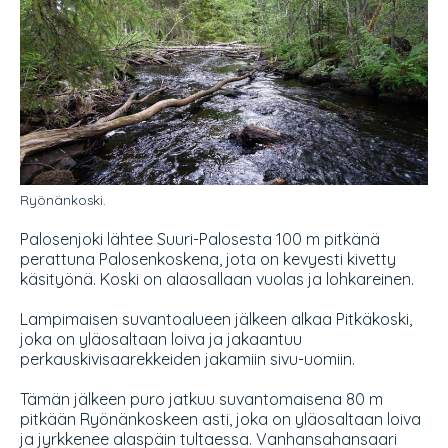
Ryönänkoski.
Palosenjoki lähtee Suuri-Palosesta 100 m pitkänä
perattuna Palosenkoskena, jota on kevyesti kivetty
käsityönä. Koski on alaosallaan vuolas ja lohkareinen.
Lampimaisen suvantoalueen jälkeen alkaa Pitkäkoski,
joka on yläosaltaan loiva ja jakaantuu
perkauskivisaarekkeiden jakamiin sivu-uomiin.
Tämän jälkeen puro jatkuu suvantomaisena 80 m
pitkään Ryönänkoskeen asti, joka on yläosaltaan loiva
ja jyrkkenee alaspäin tultaessa. Vanhansahansaari