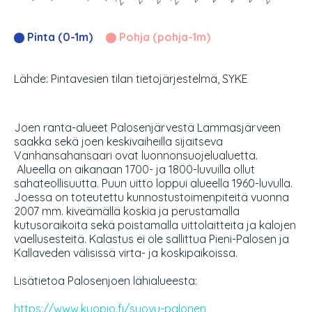
Pinta (0-1m)
Pohja (pohja-1m)
Lähde: Pintavesien tilan tietojärjestelmä, SYKE
Joen ranta-alueet Palosenjärvestä Lammasjärveen
saakka sekä joen keskivaiheilla sijaitseva
Vanhansahansaari ovat luonnonsuojelualuetta.
Alueella on aikanaan 1700- ja 1800-luvuilla ollut
sahateollisuutta. Puun uitto loppui alueella 1960-luvulla.
Joessa on toteutettu kunnostustoimenpiteitä vuonna
2007 mm. kiveämällä koskia ja perustamalla
kutusoraikoita sekä poistamalla uittolaitteita ja kalojen
vaellusesteitä. Kalastus ei ole sallittua Pieni-Palosen ja
Kallaveden välisissä virta- ja koskipaikoissa.
Lisätietoa Palosenjoen lähialueesta:
https://www.kuopio.fi/suovu-palonen