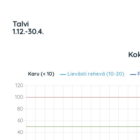
Talvi
1.12.-30.4.
Kok
Karu (< 10)
Lievästi rehevä (10-20)
R