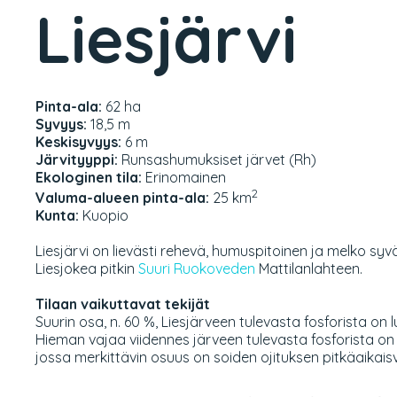
Liesjärvi
Pinta-ala:
62 ha
Syvyys:
18,5 m
Keskisyvyys:
6 m
Järvityyppi:
Runsashumuksiset järvet (Rh)
Ekologinen tila:
Erinomainen
2
Valuma-alueen pinta-ala:
25 km
Kunta:
Kuopio
Liesjärvi on lievästi rehevä, humuspitoinen ja melko syvä
Liesjokea pitkin
Suuri Ruokoveden
Mattilanlahteen.
Tilaan vaikuttavat tekijät
Suurin osa, n. 60 %, Liesjärveen tulevasta fosforista 
Hieman vajaa viidennes järveen tulevasta fosforista on
jossa merkittävin osuus on soiden ojituksen pitkäaikaisv