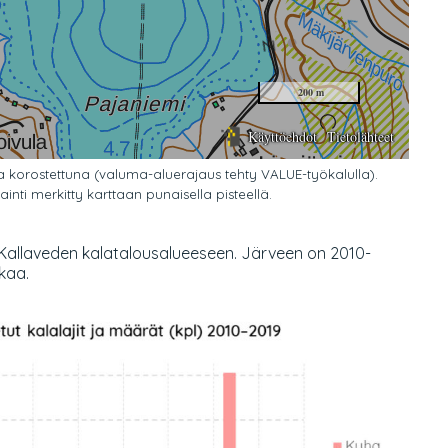
a korostettuna (valuma-aluerajaus tehty VALUE-työkalulla).
ainti merkitty karttaan punaisella pisteellä.
i-Kallaveden kalatalousalueeseen. Järveen on 2010-
ikaa.