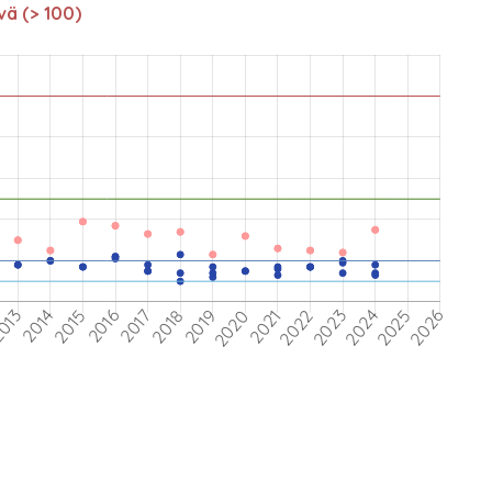
vä (> 100)