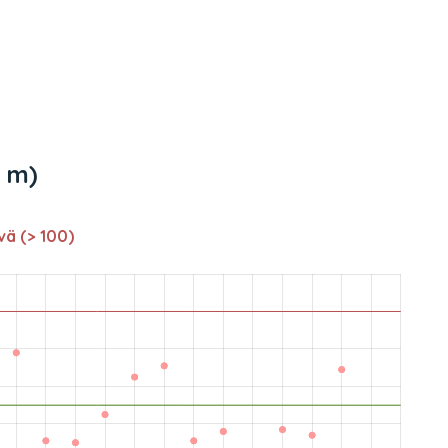
4 m)
vä (> 100)