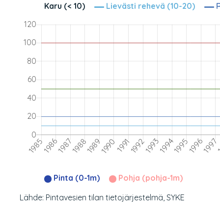
Karu (< 10)
Lievästi rehevä (10-20)
R
Pinta (0-1m)
Pohja (pohja-1m)
Lähde: Pintavesien tilan tietojärjestelmä, SYKE