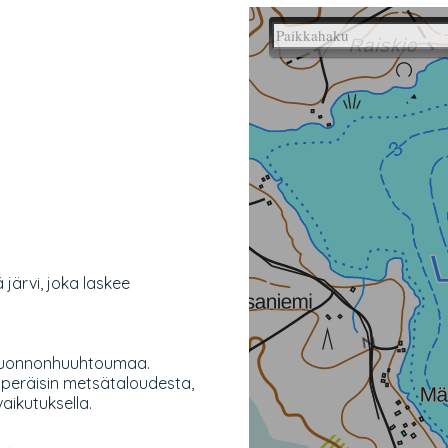
 järvi, joka laskee
on luonnonhuuhtoumaa.
 peräisin metsätaloudesta,
aikutuksella.