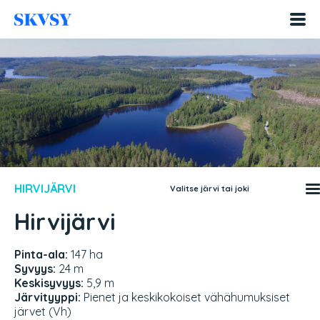
Hyppää
sisältöön
HIRVIJÄRVI
Valitse järvi tai joki
Hirvijärvi
Pinta-ala:
147 ha
Syvyys:
24 m
Keskisyvyys:
5,9 m
Järvityyppi:
Pienet ja keskikokoiset vähähumuksiset
järvet (Vh)