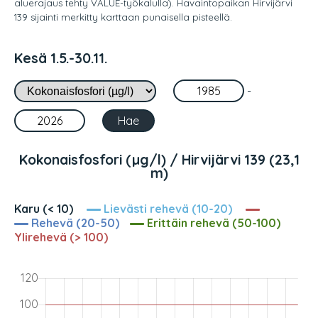
aluerajaus tehty VALUE-työkalulla). Havaintopaikan Hirvijärvi
139 sijainti merkitty karttaan punaisella pisteellä.
Kesä 1.5.-30.11.
-
Kokonaisfosfori (µg/l) / Hirvijärvi 139 (23,1
m)
Karu (< 10)
Lievästi rehevä (10-20)
Rehevä (20-50)
Erittäin rehevä (50-100)
Ylirehevä (> 100)