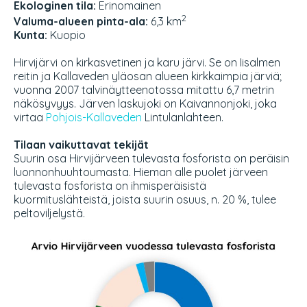
Ekologinen tila:
Erinomainen
2
Valuma-alueen pinta-ala:
6,3 km
Kunta:
Kuopio
Hirvijärvi on kirkasvetinen ja karu järvi. Se on Iisalmen
reitin ja Kallaveden yläosan alueen kirkkaimpia järviä;
vuonna 2007 talvinäytteenotossa mitattu 6,7 metrin
näkösyvyys. Järven laskujoki on Kaivannonjoki, joka
virtaa
Pohjois-Kallaveden
Lintulanlahteen.
Tilaan vaikuttavat tekijät
Suurin osa Hirvijärveen tulevasta fosforista on peräisin
luonnonhuuhtoumasta. Hieman alle puolet järveen
tulevasta fosforista on ihmisperäisistä
kuormituslähteistä, joista suurin osuus, n. 20 %, tulee
peltoviljelystä.