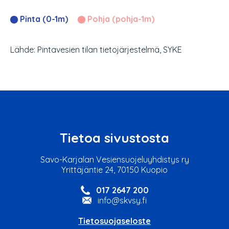
Pinta (0-1m)
Pohja (pohja-1m)
Lähde: Pintavesien tilan tietojärjestelmä, SYKE
Tietoa sivustosta
Savo-Karjalan Vesiensuojeluyhdistys ry
Yrittäjäntie 24, 70150 Kuopio
017 2647 200
info@skvsy.fi
Tietosuojaseloste