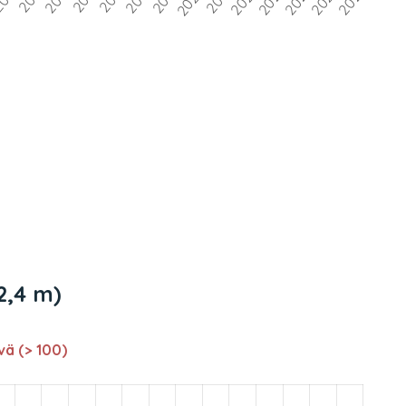
12,4 m)
vä (> 100)