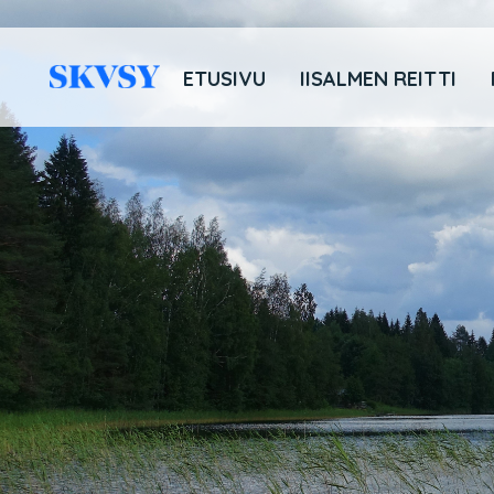
Hyppää
sisältöön
ETUSIVU
IISALMEN REITTI