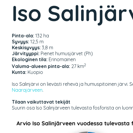
Iso Salinjär
Pinta-ala:
132 ha
Syvyys:
12,5 m
Keskisyvyys:
3,8 m
Järvityyppi:
Pienet humusjärvet (Ph)
Ekologinen tila:
Erinomainen
2
Valuma-alueen pinta-ala:
27 km
Kunta:
Kuopio
Iso Salinjärvi on lievästi rehevä ja humuspitoinen järvi. S
Naarajärveen
.
Tilaan vaikuttavat tekijät
Suurin osa Iso Salinjärveen tulevasta fosforista on lu