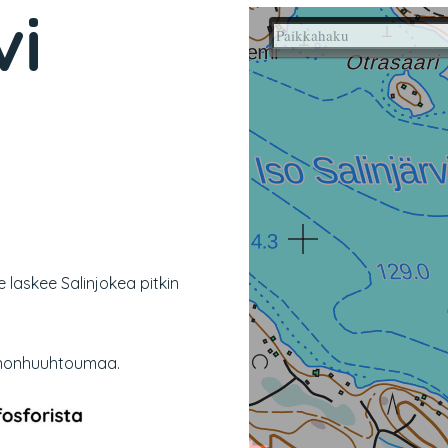
vi
e laskee Salinjokea pitkin
onnonhuuhtoumaa.