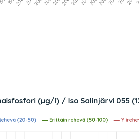
isfosfori (µg/l) / Iso Salinjärvi 055 (
ehevä (20-50)
Erittäin rehevä (50-100)
Ylirehe