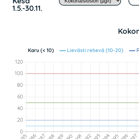
Kesä
1.5.-30.11.
Kokona
Karu (< 10)
Lievästi rehevä (10-20)
R