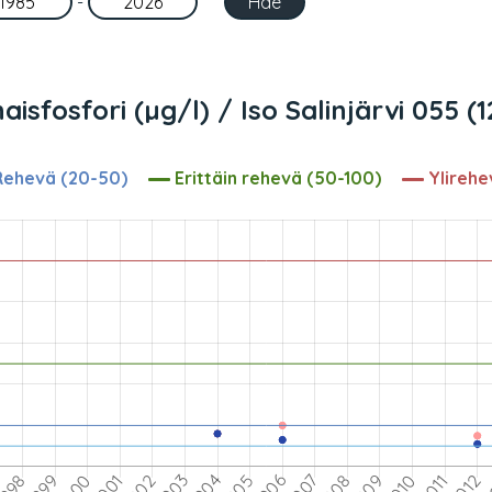
-
isfosfori (µg/l) / Iso Salinjärvi 055 (
ehevä (20-50)
Erittäin rehevä (50-100)
Ylirehe