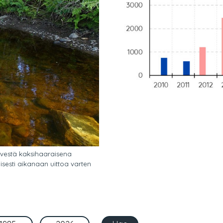
ärvestä kaksihaaraisena
sesti aikanaan uittoa varten