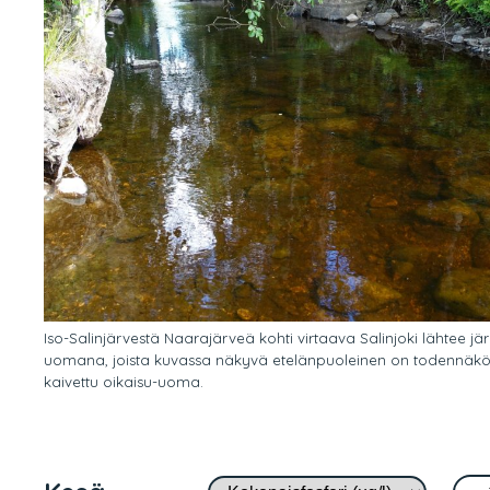
Iso-Salinjärvestä Naarajärveä kohti virtaava Salinjoki lähtee j
uomana, joista kuvassa näkyvä etelänpuoleinen on
todennäköi
kaivettu oikaisu-uoma.