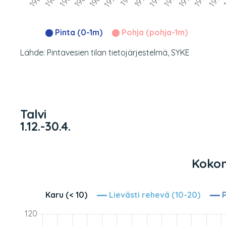
Pinta (0-1m)
Pohja (pohja-1m)
Lähde: Pintavesien tilan tietojärjestelmä, SYKE
Talvi
1.12.-30.4.
Kokona
Karu (< 10)
Lievästi rehevä (10-20)
R