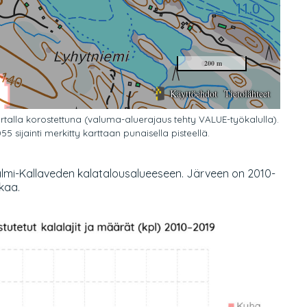
rtalla korostettuna (valuma-aluerajaus tehty VALUE-työkalulla).
5 sijainti merkitty karttaan punaisella pisteellä.
nsalmi-Kallaveden kalatalousalueeseen. Järveen on 2010-
ikaa.