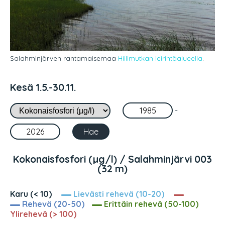
Salahminjärven rantamaisemaa
Hiilimutkan leirintäalueella
.
Kesä 1.5.-30.11.
-
Kokonaisfosfori (µg/l) / Salahminjärvi 003
(32 m)
Karu (< 10)
Lievästi rehevä (10-20)
Rehevä (20-50)
Erittäin rehevä (50-100)
Ylirehevä (> 100)