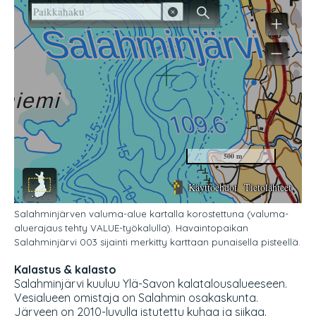
Salahminjärven valuma-alue kartalla korostettuna (valuma-
aluerajaus tehty VALUE-työkalulla). Havaintopaikan
Salahminjärvi 003 sijainti merkitty karttaan punaisella pisteellä.
Kalastus & kalasto
Salahminjärvi kuuluu Ylä-Savon kalatalousalueeseen.
Vesialueen omistaja on Salahmin osakaskunta.
Järveen on 2010-luvulla istutettu kuhaa ja siikaa.