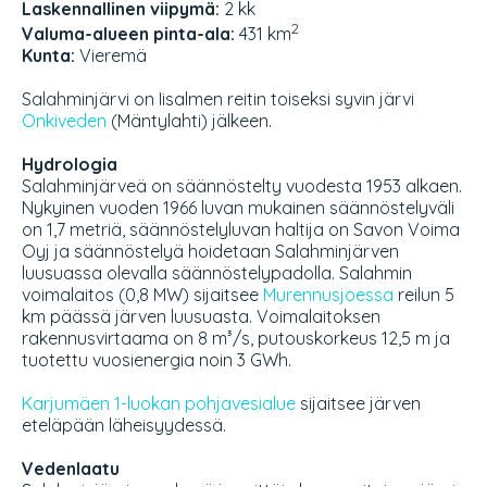
Laskennallinen viipymä:
2 kk
2
Valuma-alueen pinta-ala:
431 km
Kunta:
Vieremä
Salahminjärvi on Iisalmen reitin toiseksi syvin järvi
Onkiveden
(Mäntylahti) jälkeen.
Hydrologia
Salahminjärveä on säännöstelty vuodesta 1953 alkaen.
Nykyinen vuoden 1966 luvan mukainen säännöstelyväli
on 1,7 metriä, säännöstelyluvan haltija on Savon Voima
Oyj ja säännöstelyä hoidetaan Salahminjärven
luusuassa olevalla säännöstelypadolla. Salahmin
voimalaitos (0,8 MW) sijaitsee
Murennusjoessa
reilun 5
km päässä järven luusuasta. Voimalaitoksen
rakennusvirtaama on 8 m³/s, putouskorkeus 12,5 m ja
tuotettu vuosienergia noin 3 GWh.
Karjumäen 1-luokan pohjavesialue
sijaitsee järven
eteläpään läheisyydessä.
Vedenlaatu