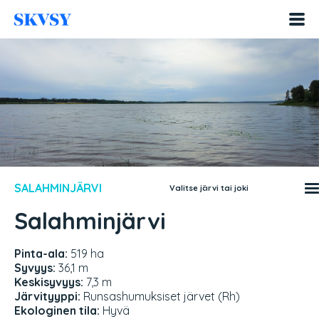
Hyppää
sisältöön
SALAHMINJÄRVI
Valitse järvi tai joki
Salahminjärvi
Pinta-ala:
519 ha
Syvyys:
36,1 m
Keskisyvyys:
7,3 m
Järvityyppi:
Runsashumuksiset järvet (Rh)
Ekologinen tila:
Hyvä