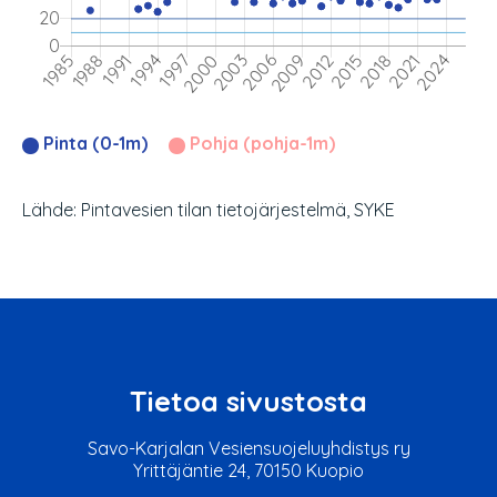
Pinta (0-1m)
Pohja (pohja-1m)
Lähde: Pintavesien tilan tietojärjestelmä, SYKE
Tietoa sivustosta
Savo-Karjalan Vesiensuojeluyhdistys ry
Yrittäjäntie 24, 70150 Kuopio