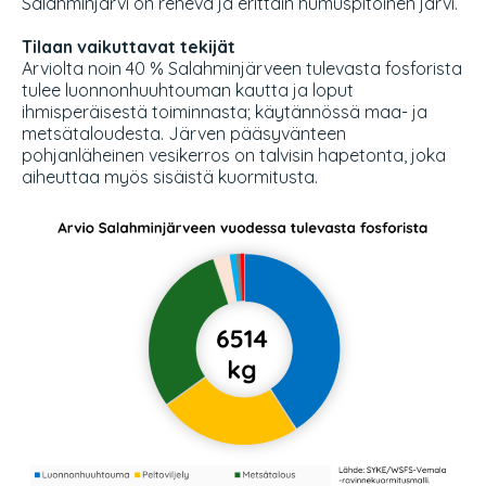
Salahminjärvi on rehevä ja erittäin humuspitoinen järvi.
Tilaan vaikuttavat tekijät
Arviolta noin 40 % Salahminjärveen tulevasta fosforista
tulee luonnonhuuhtouman kautta ja loput
ihmisperäisestä toiminnasta; käytännössä maa- ja
metsätaloudesta. Järven pääsyvänteen
pohjanläheinen vesikerros on talvisin hapetonta, joka
aiheuttaa myös sisäistä kuormitusta.