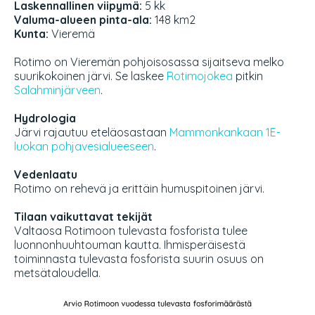
Laskennallinen viipymä:
5 kk
Valuma-alueen pinta-ala:
148 km2
Kunta:
Vieremä
Rotimo on Vieremän pohjoisosassa sijaitseva melko
suurikokoinen järvi. Se laskee
Rotimojokea
pitkin
Salahminjärveen
.
Hydrologia
Järvi rajautuu eteläosastaan
Mammonkankaan 1E-
luokan pohjavesialueeseen
.
Vedenlaatu
Rotimo on rehevä ja erittäin humuspitoinen järvi.
Tilaan vaikuttavat tekijät
Valtaosa Rotimoon tulevasta fosforista tulee
luonnonhuuhtouman kautta. Ihmisperäisestä
toiminnasta tulevasta fosforista suurin osuus on
metsätaloudella.