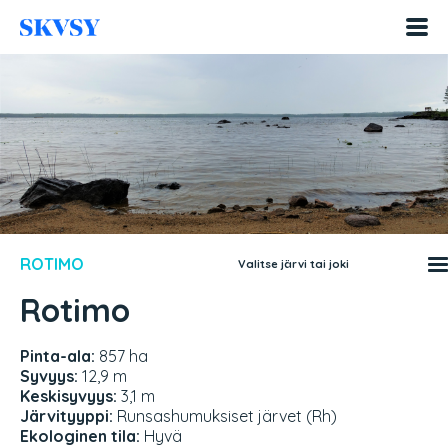
Hyppää
sisältöön
ROTIMO
Valitse järvi tai joki
Rotimo
Pinta-ala:
857 ha
Syvyys:
12,9 m
Keskisyvyys:
3,1 m
Järvityyppi:
Runsashumuksiset järvet (Rh)
Ekologinen tila:
Hyvä