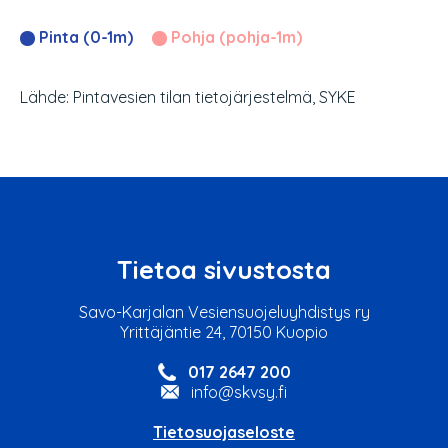
Pinta (0-1m)
Pohja (pohja-1m)
Lähde: Pintavesien tilan tietojärjestelmä, SYKE
Tietoa sivustosta
Savo-Karjalan Vesiensuojeluyhdistys ry
Yrittäjäntie 24, 70150 Kuopio
017 2647 200
info@skvsy.fi
Tietosuojaseloste