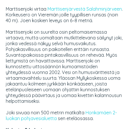
Marttisenjoki virtaa
Marttisenjärvestä
Salahminjärveen
.
Korkeusero on Vieremän joille tyypillisen runsas (noin
40 m). Joen koskien leveys on 6–8 metriä.
Marttisenjoki on suurelta osin peltomaisemassa
virtaava, mutta uomaltaan mutkittelevana säilynyt joki,
jonka vedessä näkyy selvä humusvaikutus.
Pohjakasvillisuus on paikoitellen erittäin runsasta.
Suvantopaikoissa pintakasvillisuus on rehevää. Myös
liettymistä on havaittavissa. Marttisenjoki on
kunnostettu uittosäännön kumoamistöiden
yhteydessä vuonna 2002. Vesi on humusväritteistä ja
virtaamavaihtelu suurta. Yläosan Myllykoskessa uoma
jakaantuu kolmeen jyrkkään könkääseen, joista
etelänpuoleiseen uomaan ohjattiin kunnostuksen
yhteydessä päävirtaus ja uomaa kivettiin kalannousun
helpottamiseksi.
Joki sivuaa noin 500 metrin matkalta
Honkamäen 2-
luokan pohjavesialuetta
sen eteläosassa.