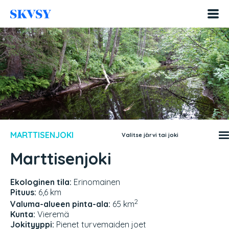
Hyppää
sisältöön
MARTTISENJOKI
Valitse järvi tai joki
Marttisenjoki
Ekologinen tila:
Erinomainen
Pituus:
6,6 km
2
Valuma-alueen pinta-ala:
65 km
Kunta:
Vieremä
Jokityyppi:
Pienet turvemaiden joet