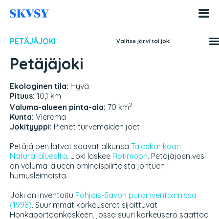
Hyppää
sisältöön
PETÄJÄJOKI
Valitse järvi tai joki
Petäjäjoki
Ekologinen tila:
Hyvä
Pituus:
10,1 km
2
Valuma-alueen pinta-ala:
70 km
Kunta:
Vieremä
Jokityyppi:
Pienet turvemaiden joet
Petäjäjoen latvat saavat alkunsa
Talaskankaan
Natura-alueelta
. Joki laskee
Rotimoon
. Petäjäjoen vesi
on valuma-alueen ominaispiirteistä johtuen
humusleimaista.
Joki on inventoitu
Pohjois-Savon puroinventoinnissa
(1998)
. Suurimmat korkeuserot sijoittuvat
Honkaportaankoskeen, jossa suuri korkeusero saattaa