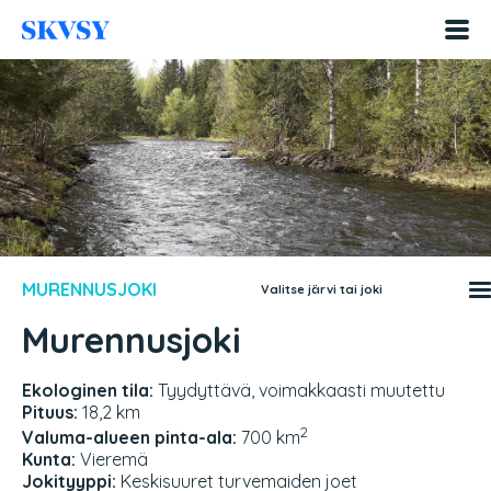
Hyppää
sisältöön
MURENNUSJOKI
Valitse järvi tai joki
Murennusjoki
Ekologinen tila:
Tyydyttävä, voimakkaasti muutettu
Pituus:
18,2 km
2
Valuma-alueen pinta-ala:
700 km
Kunta:
Vieremä
Jokityyppi:
Keskisuuret turvemaiden joet