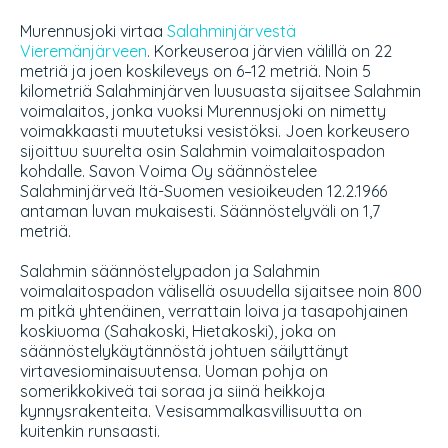
Murennusjoki virtaa
Salahminjärvestä
Vieremänjärveen
. Korkeuseroa järvien välillä on 22
metriä ja joen koskileveys on 6–12 metriä. Noin 5
kilometriä Salahminjärven luusuasta sijaitsee
Salahmin
voimalaitos
, jonka vuoksi Murennusjoki on nimetty
voimakkaasti muutetuksi vesistöksi. Joen korkeusero
sijoittuu suurelta osin Salahmin voimalaitospadon
kohdalle. Savon Voima Oy säännöstelee
Salahminjärveä Itä-Suomen vesioikeuden 12.2.1966
antaman luvan mukaisesti. Säännöstelyväli on 1,7
metriä.
Salahmin säännöstelypadon ja Salahmin
voimalaitospadon välisellä osuudella sijaitsee noin 800
m pitkä yhtenäinen, verrattain loiva ja tasapohjainen
koskiuoma (Sahakoski, Hietakoski), joka on
säännöstelykäytännöstä johtuen säilyttänyt
virtavesiominaisuutensa. Uoman pohja on
somerikkokiveä tai soraa ja siinä heikkoja
kynnysrakenteita. Vesisammalkasvillisuutta on
kuitenkin runsaasti.