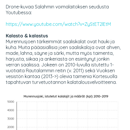
Drone-kuvaa Salahmin voimalaitoksen seudusta
Youtubessa:
https://www.youtube.com/watch?v=ZyStET2lEtM
Kalasto & kalastus
Murennusjoen tärkeimmät saaliskalat ovat hauki ja
kuha. Muita pääasiallisia joen saaliskaloja ovat ahven,
made, lahna, säyne ja särki, mutta myös taimenta,
harjusta, siikaa ja ankeriasta on esiintynyt jonkin
verran saaliissa. Jokeen on 2010-luvulla istutettu 1-
vuotiaita Rautalammin reitin (v. 2011) sekä Vuoksen
vesistön kantaa (2013->) olevia taimenia Kortesuolla
tapahtuvan turvetuotannon kalatalousvelvoitteena.