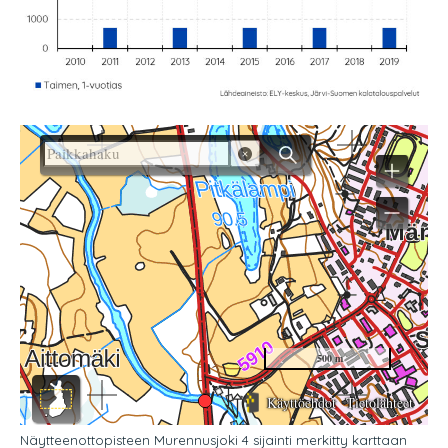
Näytteenottopisteen Murennusjoki 4 sijainti merkitty karttaan