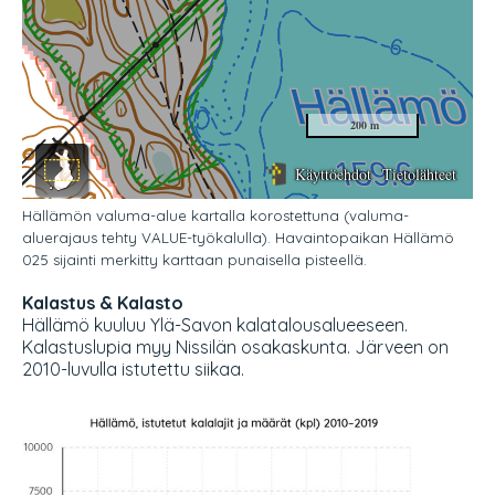
Hällämön valuma-alue kartalla korostettuna (valuma-
aluerajaus tehty VALUE-työkalulla). Havaintopaikan Hällämö
025 sijainti merkitty karttaan punaisella pisteellä.
Kalastus & Kalasto
Hällämö kuuluu Ylä-Savon kalatalousalueeseen.
Kalastuslupia myy Nissilän osakaskunta. Järveen on
2010-luvulla istutettu siikaa.