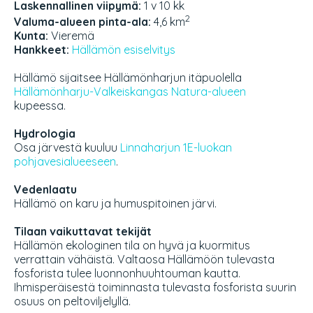
Laskennallinen viipymä:
1 v 10 kk
2
Valuma-alueen pinta-ala:
4,6 km
Kunta:
Vieremä
Hankkeet:
Hällämön esiselvitys
Hällämö sijaitsee Hällämönharjun itäpuolella
Hällämönharju-Valkeiskangas Natura-alueen
kupeessa.
Hydrologia
Osa järvestä kuuluu
Linnaharjun 1E-luokan
pohjavesialueeseen
.
Vedenlaatu
Hällämö on karu ja humuspitoinen järvi.
Tilaan vaikuttavat tekijät
Hällämön ekologinen tila on hyvä ja kuormitus
verrattain vähäistä. Valtaosa Hällämöön tulevasta
fosforista tulee luonnonhuuhtouman kautta.
Ihmisperäisestä toiminnasta tulevasta fosforista suurin
osuus on peltoviljelyllä.