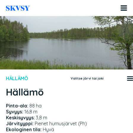
Hyppää
sisältöön
HÄLLÄMÖ
Valitse järvi tai joki
Hällämö
Pinta-ala:
88 ha
Syvyys:
16,8 m
Keskisyvyys:
3,8 m
Järvityyppi:
Pienet humusjärvet (Ph)
Ekologinen tila:
Hyvä