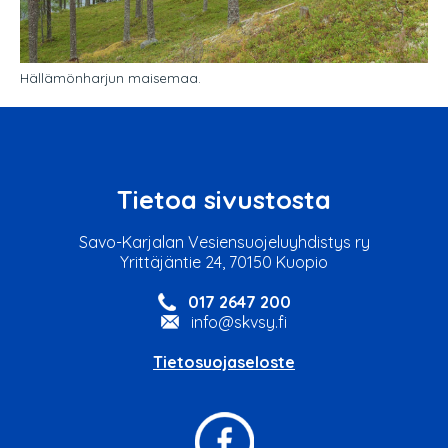
Hällämönharjun maisemaa.
Tietoa sivustosta
Savo-Karjalan Vesiensuojeluyhdistys ry
Yrittäjäntie 24, 70150 Kuopio
017 2647 200
info@skvsy.fi
Tietosuojaseloste