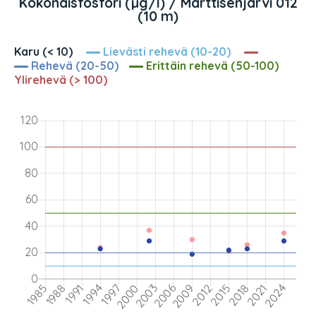
Kokonaisfosfori (µg/l) / Marttisenjärvi 012
(10 m)
Karu (< 10)
Lievästi rehevä (10-20)
Rehevä (20-50)
Erittäin rehevä (50-100)
Ylirehevä (> 100)