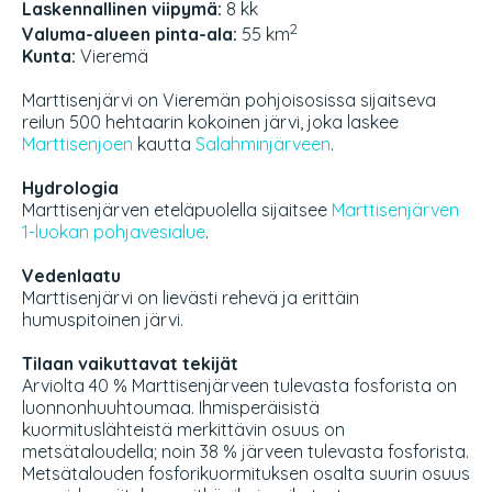
Laskennallinen viipymä:
8 kk
2
Valuma-alueen pinta-ala:
55 km
Kunta:
Vieremä
Marttisenjärvi on Vieremän pohjoisosissa sijaitseva
reilun 500 hehtaarin kokoinen järvi, joka laskee
Marttisenjoen
kautta
Salahminjärveen
.
Hydrologia
Marttisenjärven eteläpuolella sijaitsee
Marttisenjärven
1-luokan pohjavesialue
.
Vedenlaatu
Marttisenjärvi on lievästi rehevä ja erittäin
humuspitoinen järvi.
Tilaan vaikuttavat tekijät
Arviolta 40 % Marttisenjärveen tulevasta fosforista on
luonnonhuuhtoumaa. Ihmisperäisistä
kuormituslähteistä merkittävin osuus on
metsätaloudella; noin 38 % järveen tulevasta fosforista.
Metsätalouden fosforikuormituksen osalta suurin osuus