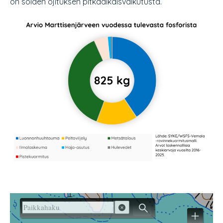
on soiden ojituksen pitkäaikaisvaikutusta.