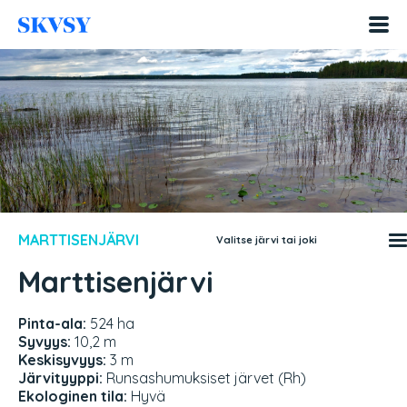
Hyppää
sisältöön
MARTTISENJÄRVI
Valitse järvi tai joki
Marttisenjärvi
Pinta-ala:
524 ha
Syvyys:
10,2 m
Keskisyvyys:
3 m
Järvityyppi:
Runsashumuksiset järvet (Rh)
Ekologinen tila:
Hyvä