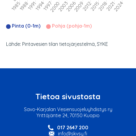
Pinta (0-1m)
Pohja (pohja-1m)
Lähde: Pintavesien tilan tietojärjestelmä, SYKE
Tietoa sivustosta
Savo-Karjalan Vesiensuojeluyhdistys ry
Yrittäjäntie 24, 70150 Kuopio
017 2647 200
info@skvsy.fi