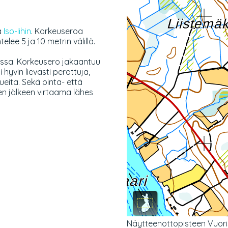
ä
Iso-Iihin
. Korkeuseroa
elee 5 ja 10 metrin välillä.
assa. Korkeusero jakaantuu
hyvin lievästi perattuja,
ueita. Sekä pinta- että
en jälkeen virtaama lähes
Näytteenottopisteen Vuorisjo