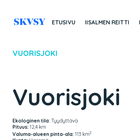
Hyppää
sisältöön
ETUSIVU
IISALMEN REITTI
VUORISJOKI
Vuorisjoki
Ekologinen tila:
Tyydyttävä
Pituus:
12,4 km
2
Valuma-alueen pinta-ala:
113 km