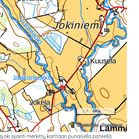
ki sijainti merkitty karttaan punaisella pisteellä.