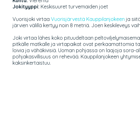
Kunta:
Vieremä
Jokityyppi:
Keskisuuret turvemaiden joet
Vuorisjoki virtaa
Vuorisjärvestä
Kauppilanjokeen
ja siit
järvien välillä kertyy noin 8 metriä. Joen keskileveys vaiht
Joki virtaa lähes koko pituudeltaan peltoviljelymaisem
pitkälle matkalle ja virtapaikat ovat perkaamattomia tai 
loivia ja vähäkivisiä. Uoman pohjassa on laajoja sora-al
pohjakasvillisuus on rehevää. Kauppilanjokeen yhtymis
kaksinkertaistuu.