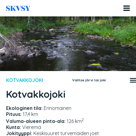
Hyppää
sisältöön
KOTVAKKOJOKI
Valitse järvi tai joki
Kotvakkojoki
Ekologinen tila:
Erinomainen
Pituus:
17,4 km
2
Valuma-alueen pinta-ala:
126 km
Kunta:
Vieremä
Jokityyppi:
Keskisuuret turvemaiden joet