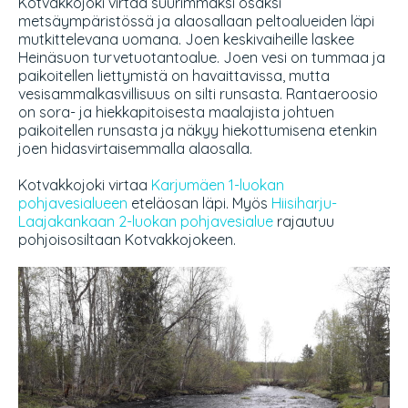
Kotvakkojoki virtaa suurimmaksi osaksi
metsäympäristössä ja alaosallaan peltoalueiden läpi
mutkittelevana uomana. Joen keskivaiheille laskee
Heinäsuon turvetuotantoalue. Joen vesi on tummaa ja
paikoitellen liettymistä on havaittavissa, mutta
vesisammalkasvillisuus on silti runsasta. Rantaeroosio
on sora- ja hiekkapitoisesta maalajista johtuen
paikoitellen runsasta ja näkyy hiekottumisena etenkin
joen hidasvirtaisemmalla alaosalla.
Kotvakkojoki virtaa
Karjumäen 1-luokan
pohjavesialueen
eteläosan läpi. Myös
Hiisiharju-
Laajakankaan 2-luokan pohjavesialue
rajautuu
pohjoisosiltaan Kotvakkojokeen.