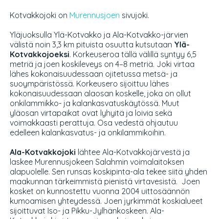
Kotvakkojoki on
Murennusjoen
sivujoki.
Yläjuoksulla Ylä-Kotvakko ja Ala-Kotvakko-järvien
välistä noin 3,3 km pituista osuutta kutsutaan
Ylä-
Kotvakkojoeksi
. Korkeuseroa tällä välillä syntyy 6,5
metriä ja joen koskileveys on 4–8 metriä. Joki virtaa
lähes kokonaisuudessaan ojitetussa metsä- ja
suoympäristössä. Korkeusero sijoittuu lähes
kokonaisuudessaan alaosan koskelle, joka on ollut
onkilammikko- ja kalankasvatuskäytössä. Muut
yläosan virtapaikat ovat lyhyitä ja loivia sekä
voimakkaasti perattuja. Osa vedestä ohjautuu
edelleen kalankasvatus- ja onkilammikoihin.
Ala-Kotvakkojoki
lähtee Ala-Kotvakkojärvestä ja
laskee Murennusjokeen Salahmin voimalaitoksen
alapuolelle. Sen runsas koskipinta-ala tekee siitä yhden
maakunnan tärkeimmistä pienistä virtavesistä. Joen
kosket on kunnostettu vuonna 2004 uittosäännön
kumoamisen yhteydessä. Joen jyrkimmät koskialueet
sijoittuvat Iso- ja Pikku-Jylhänkoskeen. Ala-