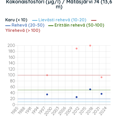
Kokonaisfosfori (µg/l) / Mätäsjärvi 74 (13,6
m)
Karu (< 10)
Lievästi rehevä (10-20)
Rehevä (20-50)
Erittäin rehevä (50-100)
Ylirehevä (> 100)