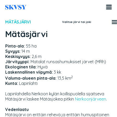
Hyppää
sisältöön
MÄTÄSJÄRVI
Valitse järvi tai joki
Mätäsjärvi
Pinta-ala:
55 ha
Syvyys:
14 m
Keskisyvyys:
2,6 m
Järvityyppi:
Matalat runsashumuksiset järvet (MRh)
Ekologinen tila:
Hyvä
Laskennallinen viipymä:
3 kk
2
Valuma-alueen pinta-ala:
13,5 km
Kunta:
Lapinlahti
Lapinlahdella Nerkoon kylän koillispuolella sijaitseva
Mätäsjärvi laskee Mätäsjokea pitkin
Nerkoonjärveen
.
Vedenlaatu
Mätäsjärvi on erittäin rehevä ja erittäin humuspitoinen