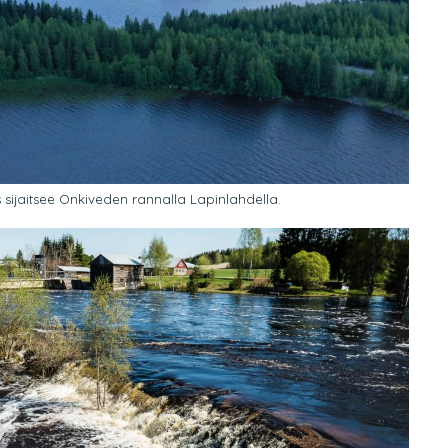
sijaitsee Onkiveden rannalla Lapinlahdella.