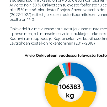
sisäisellä kuormituksella on arvioitu olevan kohtalainen 
Arviolta noin 50 % Onkiveteen tulevasta fosforista tulee
alle 15 % metsätaloudesta.
Pohjois-Savon vesienhoido
(2022-2027) esitetty ulkoisen fosforikuormituksen väh
osalta on 14 %.
Onkivedellä viime vuosina toteutettuja kunnostustoimen
Liponsalmen ja Ulmansalmen virtausaukkojen teko sekä
Kuorevirran ruoppaus ja Kajoonselän vesikasvillisuuden
Levälahden kosteikon rakentaminen (2017–2018).