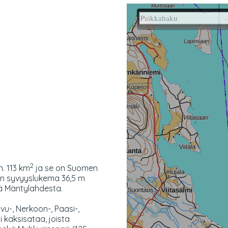
2
n. 113 km
ja se on Suomen
urin syvyyslukema 36,5 m
ä Mäntylahdesta.
u-, Nerkoon-, Paasi-,
i kaksisataa, joista