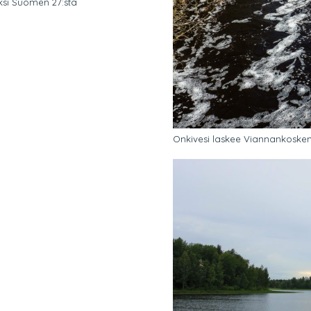
si Suomen 27:stä
Onkivesi laskee Viannankoske