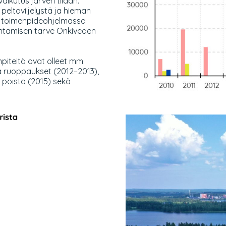
vaikutus järven tilaan.
 peltoviljelystä ja hieman
n toimenpideohjelmassa
entämisen tarve Onkiveden
piteitä ovat olleet mm.
 ruoppaukset (2012–2013),
 poisto (2015) sekä