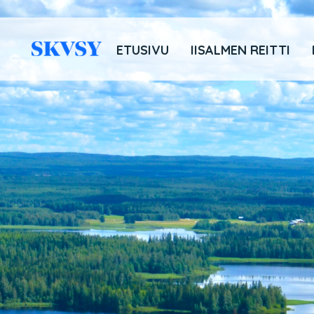
Hyppää
sisältöön
ETUSIVU
IISALMEN REITTI