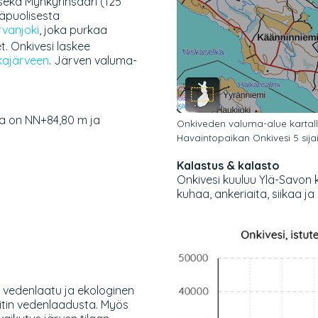
 sekä Myhkyrinsaari (125
läpuolisesta
vanjoki
, joka purkaa
t. Onkivesi laskee
kajärveen
. Järven valuma-
ja on NN+84,80 m ja
Onkiveden valuma-alue kartall
Havaintopaikan Onkivesi 5 sijain
Kalastus & kalasto
Onkivesi kuuluu Ylä-Savon 
kuhaa, ankeriaita, siikaa ja
vedenlaatu ja ekologinen
eitin vedenlaadusta. Myös