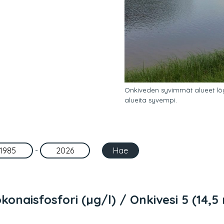
Onkiveden syvimmät alueet löy
alueita syvempi.
-
konaisfosfori (µg/l) / Onkivesi 5 (14,5