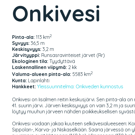
Onkivesi
2
Pinta-ala:
113 km
Syvyys:
36,5 m
Keskisyvyys:
3,2 m
Järvityyppi:
Runsasravinteiset järvet (Rr)
Ekologinen tila:
Tyydyttävä
Laskennallinen viipymä:
2 kk
2
Valuma-alueen pinta-ala:
5583 km
Kunta:
Lapinlahti
Hankkeet:
Yleissuunnitelma: Onkiveden kunnostus
Onkivesi on Iisalmen reitin keskusjärvi. Sen pinta-ala on 
41. suurin järvi. Järven keskisyvyys on vain 3,2 m ja su
löytyy muuhun järveen nähden poikkeuksellisen syväst
Onkivesi voidaan jakaa kuuteen selkävesialueeseen: Koiv
Sippolan-, Karva- ja Niskaselkään. Saaria järvessä on yl