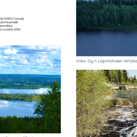
Valio Oy:n Lapinlahden tehdas 