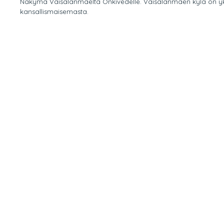
Näkymä Väisälänmäeltä Onkivedelle. Väisälänmäen kylä on yk
kansallismaisemasta.