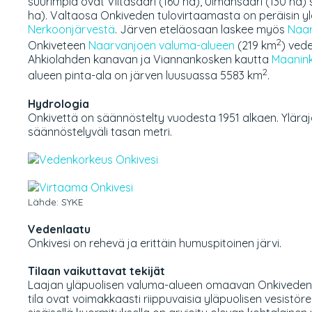
suurimpia ovat Viitasaari (160 ha), Ulmansaari (130 ha)
ha). Valtaosa Onkiveden tulovirtaamasta on peräisin y
Nerkoonjärvestä
. Järven eteläosaan laskee myös
Naar
2
Onkiveteen
Naarvanjoen valuma-alueen
(219 km
) vede
Ahkiolahden kanavan ja Viannankosken kautta
Maanin
2
alueen pinta-ala on järven luusuassa 5583 km
.
Hydrologia
Onkivettä on säännöstelty vuodesta 1951 alkaen. Ylära
säännöstelyväli tasan metri.
Lähde: SYKE
Vedenlaatu
Onkivesi on rehevä ja erittäin humuspitoinen järvi.
Tilaan vaikuttavat tekijät
Laajan yläpuolisen valuma-alueen omaavan Onkiveden 
tila ovat voimakkaasti riippuvaisia yläpuolisen vesistör