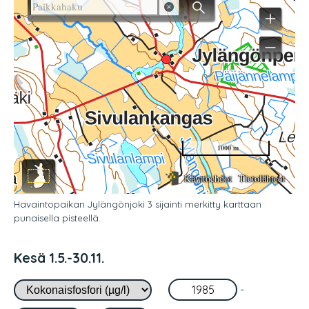
Havaintopaikan Jylängönjoki 3 sijainti merkitty karttaan
punaisella pisteellä.
Kesä 1.5.-30.11.
-