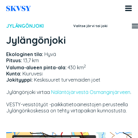
Hyppää
sisältöön
JYLÄNGÖNJOKI
Valitse järvi tai joki
Jylängönjoki
Ekologinen tila:
Hyvä
Pituus:
13,7 km
2
Valuma-alueen pinta-ala:
430 km
Kunta:
Kiuruvesi
Jokityyppi:
Keskisuuret turvemaiden joet
Jylängönjoki virtaa
Näläntöjärvestä
Osmanginjärveen
.
VESTY-vesistötyöt -paikkatietoaineistojen perusteella
Jylängönkoskessa on tehty virtapaikan kunnostusta.