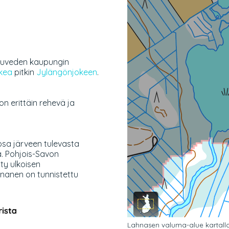
uruveden kaupungin
kea
pitkin
Jylängönjokeen
.
n erittäin rehevä ja
sa järveen tulevasta
a. Pohjois-Savon
ty ulkoisen
hnanen on tunnistettu
Lahnasen valuma-alue kartalla