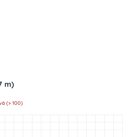
7 m)
vä (> 100)