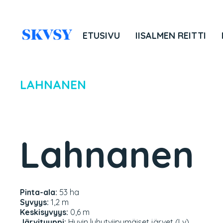
Hyppää
sisältöön
ETUSIVU
IISALMEN REITTI
LAHNANEN
Lahnanen
Pinta-ala:
53 ha
Syvyys:
1,2 m
Keskisyvyys:
0,6 m
Järvityyppi:
Hyvin lyhytviipymäiset järvet (Lv)