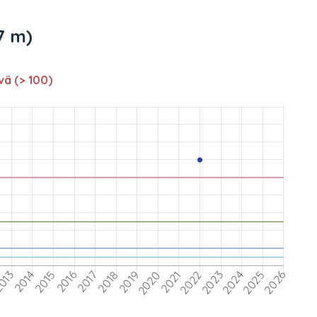
7 m)
vä (> 100)