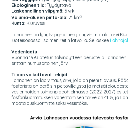
Ekologinen tila:
Tyydyttävä
Laskennallinen viipymä:
6 vrk
2
Valuma-alueen pinta-ala:
74 km
Kunta:
Kiuruvesi
Lahnanen on lyhytviipymäinen ja hyvin matala järvi Ki
luoteisosassa Iisalmen reitin latvoilla. Se laskee
Lahnajo
Vedenlaatu
Vuonna 1993 otetun talvinäytteen perustella Lahnanen o
erittäin humuspitoinen järvi.
Tilaan vaikuttavat tekijät
Lahnanen on läpivirtausjärvi, jolla on pieni tilavuus.
Pääo
fosforista on peräisin peltoviljelystä ja metsätaloudest
vesienhoidon toimenpideohjelmassa (2022-2027) esitet
fosforikuormituksen vähentämisen tarve on 41 %, ja La
maatalouskuormitteiseksi vesistöksi.