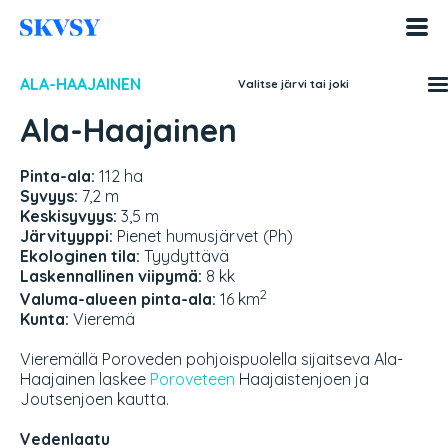
Hyppää
sisältöön
ALA-HAAJAINEN
Valitse järvi tai joki
Ala-Haajainen
Pinta-ala:
112 ha
Syvyys:
7,2 m
Keskisyvyys:
3,5 m
Järvityyppi:
Pienet humusjärvet (Ph)
Ekologinen tila:
Tyydyttävä
Laskennallinen viipymä:
8 kk
2
Valuma-alueen pinta-ala:
16 km
Kunta:
Vieremä
Vieremällä Poroveden pohjoispuolella sijaitseva Ala-
Haajainen laskee
Poroveteen
Haajaistenjoen ja
Joutsenjoen kautta.
Vedenlaatu