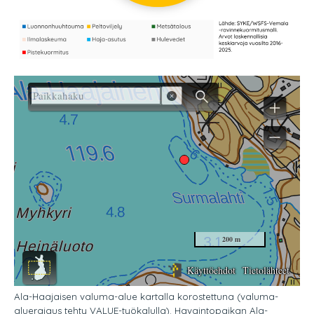
Ala-Haajaisen valuma-alue kartalla korostettuna (valuma-
aluerajaus tehty VALUE-työkalulla). Havaintopaikan Ala-