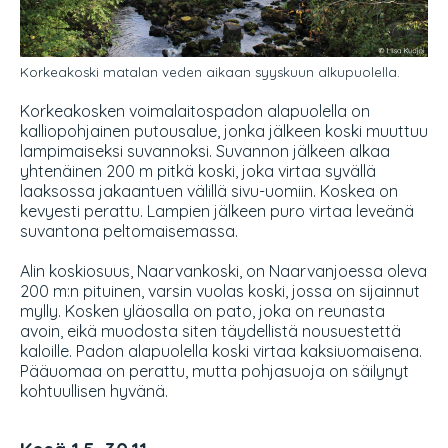
Korkeakoski matalan veden aikaan syyskuun alkupuolella.
Korkeakosken voimalaitospadon alapuolella on
kalliopohjainen putousalue, jonka jälkeen koski muuttuu
lampimaiseksi suvannoksi. Suvannon jälkeen alkaa
yhtenäinen 200 m pitkä koski, joka virtaa syvällä
laaksossa jakaantuen välillä sivu-uomiin. Koskea on
kevyesti perattu. Lampien jälkeen puro virtaa leveänä
suvantona peltomaisemassa.
Alin koskiosuus, Naarvankoski, on Naarvanjoessa oleva
200 m:n pituinen, varsin vuolas koski, jossa on sijainnut
mylly. Kosken yläosalla on pato, joka on reunasta
avoin, eikä muodosta siten täydellistä nousuestettä
kaloille. Padon alapuolella koski virtaa kaksiuomaisena.
Pääuomaa on perattu, mutta pohjasuoja on säilynyt
kohtuullisen hyvänä.