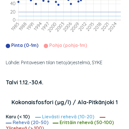
Pinta (0-1m)
Pohja (pohja-1m)
Lähde: Pintavesien tilan tietojärjestelmä, SYKE
Talvi 1.12.-30.4.
Kokonaisfosfori (µg/l) / Ala-Pitkänjoki 1
Karu (< 10)
Lievästi rehevä (10-20)
Rehevä (20-50)
Erittäin rehevä (50-100)
Ylirehevä (> 100)