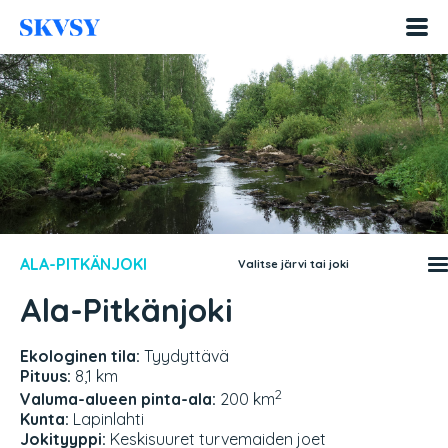
Hyppää
sisältöön
ALA-PITKÄNJOKI
Valitse järvi tai joki
Ala-Pitkänjoki
Ekologinen tila:
Tyydyttävä
Pituus:
8,1 km
2
Valuma-alueen pinta-ala:
200 km
Kunta:
Lapinlahti
Jokityyppi:
Keskisuuret turvemaiden joet