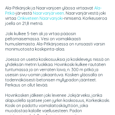
Ala-Pitkänjoki ja Naarvanjoen yläosa virtaavat
Ala-
Pitkä
-järvestä
Naarvanjärveen
. Naarvanjärvestä joki
virtaa
Onkiveteen
Naarvanjoki
-nimisenä. Korkeuseroa
joella on 21,8 metriä.
Joki kulkee 5-tien ali ja virtaa pääosin
peltomaisemassa. Vesi on voimakkaasti
humusleimaista. Ala-Pitkänjoessa on runsaasti varsin
monimuotoista koskipinta-alaa.
Joessa on useita koskiosuuksia ja koskileveys niissä on
yhdeksän metrin luokkaa. Hovinkoski kulkee rautatien
tuntumassa ja on verraten loiva, n. 300 m pitkä ja
useisiin sivu-uomiin jakaantuva. Kosken yläosalla on
todennäköisesti betonisen myllypadon jäänteet.
Perkaus on ollut lievää.
Hovinkosken jälkeen joki levenee Jokijärveksi, jonka
alapuolella sijaitsee joen jyrkin koskiosuus, Korkeakoski.
Koski on padottu voimalaitoskäyttöön, joka
muodostaa kaloille vaellusesteen. Padon