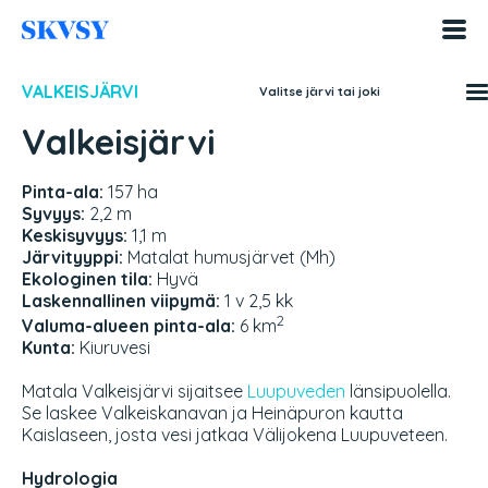
Hyppää
sisältöön
VALKEISJÄRVI
Valitse järvi tai joki
Valkeisjärvi
Pinta-ala:
157 ha
Syvyys:
2,2 m
Keskisyvyys:
1,1 m
Järvityyppi:
Matalat humusjärvet (Mh)
Ekologinen tila:
Hyvä
Laskennallinen viipymä:
1 v 2,5 kk
2
Valuma-alueen pinta-ala:
6 km
Kunta:
Kiuruvesi
Matala Valkeisjärvi sijaitsee
Luupuveden
länsipuolella.
Se laskee Valkeiskanavan ja Heinäpuron kautta
Kaislaseen, josta vesi jatkaa Välijokena Luupuveteen.
Hydrologia